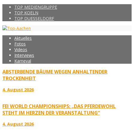
TOP MEDIENGRUPPE
TOP KOELN
TOP DUESSELDORF
Aktuelles
Fotos
Videos
Interviews
Karneval
ABSTERBENDE BÄUME WEGEN ANHALTENDER
TROCKENHEIT
4. August 2026
FEI WORLD CHAMPIONSHIPS: „DAS PFERDEWOHL
STEHT IM HERZEN DER VERANSTALTUNG“
4. August 2026