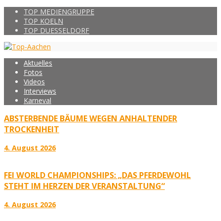
TOP MEDIENGRUPPE
TOP KOELN
TOP DUESSELDORF
Aktuelles
Fotos
Videos
Interviews
Karneval
ABSTERBENDE BÄUME WEGEN ANHALTENDER
TROCKENHEIT
4. August 2026
FEI WORLD CHAMPIONSHIPS: „DAS PFERDEWOHL
STEHT IM HERZEN DER VERANSTALTUNG“
4. August 2026