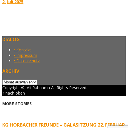
2. Juli 2025
DIALOG
• Kontakt
• Impressum
• Datenschutz
ARCHIV
Archiv
Copyright ©, Ali Rahnama All Rights Reserved.
↑ nach oben
MORE STORIES
KG HORBACHER FREUNDE – GALASITZUNG 22. FEBRUAR