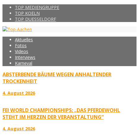
TOP MEDIENGRUPPE
TOP KOELN
TOP DUESSELDORF
Aktuelles
Fotos
Videos
Interviews
Karneval
ABSTERBENDE BÄUME WEGEN ANHALTENDER
TROCKENHEIT
4. August 2026
FEI WORLD CHAMPIONSHIPS: „DAS PFERDEWOHL
STEHT IM HERZEN DER VERANSTALTUNG“
4. August 2026