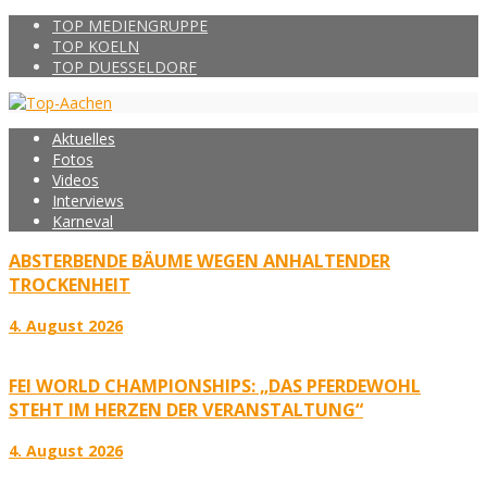
TOP MEDIENGRUPPE
TOP KOELN
TOP DUESSELDORF
Aktuelles
Fotos
Videos
Interviews
Karneval
ABSTERBENDE BÄUME WEGEN ANHALTENDER
TROCKENHEIT
4. August 2026
FEI WORLD CHAMPIONSHIPS: „DAS PFERDEWOHL
STEHT IM HERZEN DER VERANSTALTUNG“
4. August 2026