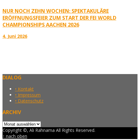
NUR NOCH ZEHN WOCHEN: SPEKTAKULÄRE
ERÖFFNUNGSFEIER ZUM START DER FEI WORLD
CHAMPIONSHIPS AACHEN 2026
4. Juni 2026
DIALOG
• Kontakt
• Impressum
• Datenschutz
ARCHIV
Archiv
Copyright ©, Ali Rahnama All Rights Reserved.
↑ nach oben