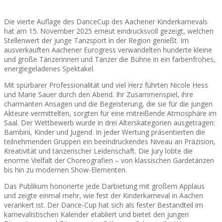
Die vierte Auflage des DanceCup des Aachener Kinderkarnevals
hat am 15. November 2025 erneut eindrucksvoll gezeigt, welchen
Stellenwert der junge Tanzsport in der Region genießt. Im
ausverkauften Aachener Eurogress verwandelten hunderte kleine
und große Tänzerinnen und Tänzer die Bühne in ein farbenfrohes,
energiegeladenes Spektakel.
Mit spürbarer Professionalität und viel Herz führten Nicole Hess
und Marie Sauer durch den Abend. Ihr Zusammenspiel, ihre
charmanten Ansagen und die Begeisterung, die sie für die jungen
Akteure vermittelten, sorgten für eine mitreißende Atmosphäre im
Saal. Der Wettbewerb wurde in drei Alterskategorien ausgetragen:
Bambini, Kinder und Jugend. In jeder Wertung präsentierten die
teilnehmenden Gruppen ein beeindruckendes Niveau an Präzision,
Kreativität und tänzerischer Leidenschaft. Die Jury lobte die
enorme Vielfalt der Choreografien – von klassischen Gardetänzen
bis hin zu modernen Show-Elementen.
Das Publikum honorierte jede Darbietung mit großem Applaus
und zeigte einmal mehr, wie fest der Kinderkarneval in Aachen
verankert ist. Der Dance-Cup hat sich als fester Bestandteil im
karnevalistischen Kalender etabliert und bietet den jungen