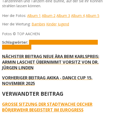
Tänzerinnen und Tänzern eine Bühne, auf der sie ihr Können
strahlen lassen können.
Hier die Fotos:
Album 1
Album 2
Album 3
Album 4
Album 5
Hier die Wertung:
Bambini
Kinder
Jugend
Fotos © TOP AACHEN
Schlagwörter:
AKiKa Dance-Cup
Eurogress Aachen
Marie
Sauer
Nicole Hess
NÄCHSTER BEITRAG
NEUE ÄRA BEIM KARLSPREIS:
ARMIN LASCHET ÜBERNIMMT VORSITZ VON DR.
JÜRGEN LINDEN
VORHERIGER BEITRAG
AKIKA - DANCE CUP 15.
NOVEMBER 2025
VERWANDTER BEITRAG
GROSSE SITZUNG DER STADTWACHE OECHER B
ÖRJERWEHR BEGEISTERT IM EUROGRESS