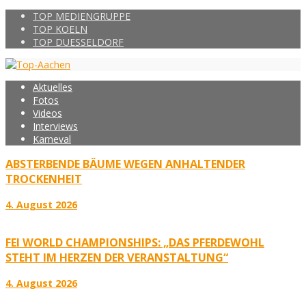
TOP MEDIENGRUPPE
TOP KOELN
TOP DUESSELDORF
Aktuelles
Fotos
Videos
Interviews
Karneval
ABSTERBENDE BÄUME WEGEN ANHALTENDER
TROCKENHEIT
4. August 2026
FEI WORLD CHAMPIONSHIPS: „DAS PFERDEWOHL
STEHT IM HERZEN DER VERANSTALTUNG“
4. August 2026