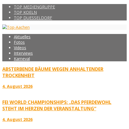
TOP MEDIENGRUPPE
TOP KOELN
TOP DUESSELDORF
Aktuelles
Fotos
Videos
Interviews
Karneval
ABSTERBENDE BÄUME WEGEN ANHALTENDER
TROCKENHEIT
4. August 2026
FEI WORLD CHAMPIONSHIPS: „DAS PFERDEWOHL
STEHT IM HERZEN DER VERANSTALTUNG“
4. August 2026