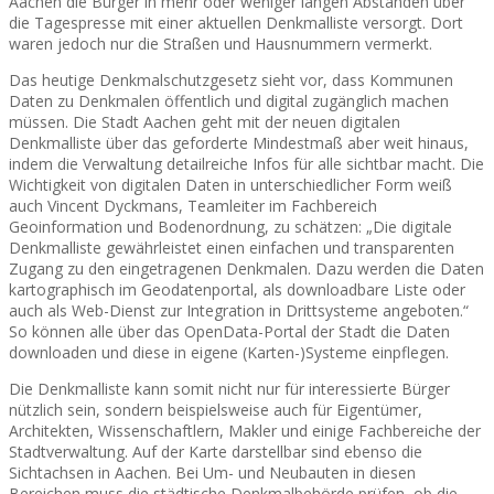
Aachen die Bürger in mehr oder weniger langen Abständen über
die Tagespresse mit einer aktuellen Denkmalliste versorgt. Dort
waren jedoch nur die Straßen und Hausnummern vermerkt.
Das heutige Denkmalschutzgesetz sieht vor, dass Kommunen
Daten zu Denkmalen öffentlich und digital zugänglich machen
müssen. Die Stadt Aachen geht mit der neuen digitalen
Denkmalliste über das geforderte Mindestmaß aber weit hinaus,
indem die Verwaltung detailreiche Infos für alle sichtbar macht. Die
Wichtigkeit von digitalen Daten in unterschiedlicher Form weiß
auch Vincent Dyckmans, Teamleiter im Fachbereich
Geoinformation und Bodenordnung, zu schätzen: „Die digitale
Denkmalliste gewährleistet einen einfachen und transparenten
Zugang zu den eingetragenen Denkmalen. Dazu werden die Daten
kartographisch im Geodatenportal, als downloadbare Liste oder
auch als Web-Dienst zur Integration in Drittsysteme angeboten.“
So können alle über das OpenData-Portal der Stadt die Daten
downloaden und diese in eigene (Karten-)Systeme einpflegen.
Die Denkmalliste kann somit nicht nur für interessierte Bürger
nützlich sein, sondern beispielsweise auch für Eigentümer,
Architekten, Wissenschaftlern, Makler und einige Fachbereiche der
Stadtverwaltung. Auf der Karte darstellbar sind ebenso die
Sichtachsen in Aachen. Bei Um- und Neubauten in diesen
Bereichen muss die städtische Denkmalbehörde prüfen, ob die