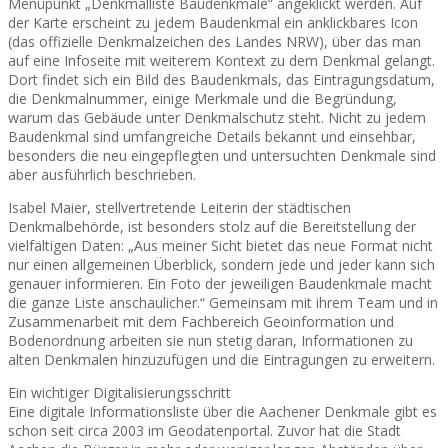
Menüpunkt „Denkmalliste Baudenkmale“ angeklickt werden. Auf
der Karte erscheint zu jedem Baudenkmal ein anklickbares Icon
(das offizielle Denkmalzeichen des Landes NRW), über das man
auf eine Infoseite mit weiterem Kontext zu dem Denkmal gelangt.
Dort findet sich ein Bild des Baudenkmals, das Eintragungsdatum,
die Denkmalnummer, einige Merkmale und die Begründung,
warum das Gebäude unter Denkmalschutz steht. Nicht zu jedem
Baudenkmal sind umfangreiche Details bekannt und einsehbar,
besonders die neu eingepflegten und untersuchten Denkmale sind
aber ausführlich beschrieben.
Isabel Maier, stellvertretende Leiterin der städtischen
Denkmalbehörde, ist besonders stolz auf die Bereitstellung der
vielfältigen Daten: „Aus meiner Sicht bietet das neue Format nicht
nur einen allgemeinen Überblick, sondern jede und jeder kann sich
genauer informieren. Ein Foto der jeweiligen Baudenkmale macht
die ganze Liste anschaulicher.“ Gemeinsam mit ihrem Team und in
Zusammenarbeit mit dem Fachbereich Geoinformation und
Bodenordnung arbeiten sie nun stetig daran, Informationen zu
alten Denkmalen hinzuzufügen und die Eintragungen zu erweitern.
Ein wichtiger Digitalisierungsschritt
Eine digitale Informationsliste über die Aachener Denkmale gibt es
schon seit circa 2003 im Geodatenportal. Zuvor hat die Stadt