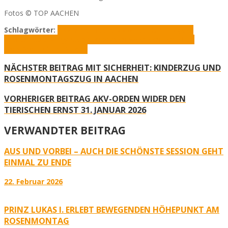
Fotos © TOP AACHEN
Schlagwörter:
AKV
André Freese
Dorothee Bär
Eurogress
Aachen
Festsitzung
Guido Cantz
Orden wider den tierischen
Ernst
Prinz Lukas I.
Ritterin
NÄCHSTER BEITRAG
MIT SICHERHEIT: KINDERZUG UND
ROSENMONTAGSZUG IN AACHEN
VORHERIGER BEITRAG
AKV-ORDEN WIDER DEN
TIERISCHEN ERNST 31. JANUAR 2026
VERWANDTER BEITRAG
AUS UND VORBEI – AUCH DIE SCHÖNSTE SESSION GEHT
EINMAL ZU ENDE
22. Februar 2026
PRINZ LUKAS I. ERLEBT BEWEGENDEN HÖHEPUNKT AM
ROSENMONTAG