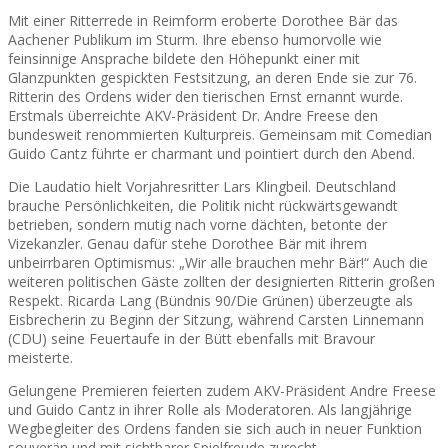
Mit einer Ritterrede in Reimform eroberte Dorothee Bär das
Aachener Publikum im Sturm. Ihre ebenso humorvolle wie
feinsinnige Ansprache bildete den Höhepunkt einer mit
Glanzpunkten gespickten Festsitzung, an deren Ende sie zur 76.
Ritterin des Ordens wider den tierischen Ernst ernannt wurde.
Erstmals überreichte AKV-Präsident Dr. Andre Freese den
bundesweit renommierten Kulturpreis. Gemeinsam mit Comedian
Guido Cantz führte er charmant und pointiert durch den Abend.
Die Laudatio hielt Vorjahresritter Lars Klingbeil. Deutschland
brauche Persönlichkeiten, die Politik nicht rückwärtsgewandt
betrieben, sondern mutig nach vorne dächten, betonte der
Vizekanzler. Genau dafür stehe Dorothee Bär mit ihrem
unbeirrbaren Optimismus: „Wir alle brauchen mehr Bär!“ Auch die
weiteren politischen Gäste zollten der designierten Ritterin großen
Respekt. Ricarda Lang (Bündnis 90/Die Grünen) überzeugte als
Eisbrecherin zu Beginn der Sitzung, während Carsten Linnemann
(CDU) seine Feuertaufe in der Bütt ebenfalls mit Bravour
meisterte.
Gelungene Premieren feierten zudem AKV-Präsident Andre Freese
und Guido Cantz in ihrer Rolle als Moderatoren. Als langjährige
Wegbegleiter des Ordens fanden sie sich auch in neuer Funktion
souverän und mit sichtbarer Spielfreude zurecht.