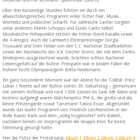
Über drei kurzweilige Stunden führten sie durch ein
abwechslungsreiches Programm voller Öcher Flair, Musik,
Wortwitz und politischer Schärfe. Für zahlreiche Lacher sorgten
unter anderem Martin Schopps und Guido Cantz selbst.
Musikalische Höhepunkte setzten die Kölner Band Kasalla sowie
die 4 Amigos. Auch die Lambertz-Ehrenpreisträger Gorgia
Toussaint und Sven Felder von den C.C. Aachener Stadtkadetten
sowie der Nachwuchs des K.K. Oecher Storm, der mit dem Zentis-
Kinderpreis ausgezeichnet wurde, brachten echtes Aachener
Lebensgefühl auf die Bühne. Preispatin war in beiden Fällen die
frühere Fecht-Olympiasiegerin Britta Heidemann.
Ein ganz besonderer Moment war der Abend für die Tollität: Prinz
Lukas I. feierte auf der Bühne seinen 30. Geburtstag – gemeinsam
mit seinem Hofstaat und rund 1.000 Gästen im Saal. Mit dabei und
bestens aufgelegt waren Märchenprinz Phil II., die große und die
kleine Prinzengarde sowie Tanzmarie Tabea Esser. Abgerundet
wurde das bunte Programm von Friedrich Liechtenstein in der
Rolle Kaiser Karls und dem „völlig losgelösten“ AKV-Ballett,
nachdem bereits im Vorprogramm die Gruppe Kess für beste
Stimmung gesorgt hatte.
Hier die Fotos der Festsitzung:
Album 1
Album 2
Album 3
Album 4