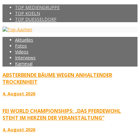
TOP MEDIENGRUPPE
TOP KOELN
TOP DUESSELDORF
Aktuelles
Fotos
Videos
Interviews
Karneval
ABSTERBENDE BÄUME WEGEN ANHALTENDER
TROCKENHEIT
4. August 2026
FEI WORLD CHAMPIONSHIPS: „DAS PFERDEWOHL
STEHT IM HERZEN DER VERANSTALTUNG“
4. August 2026