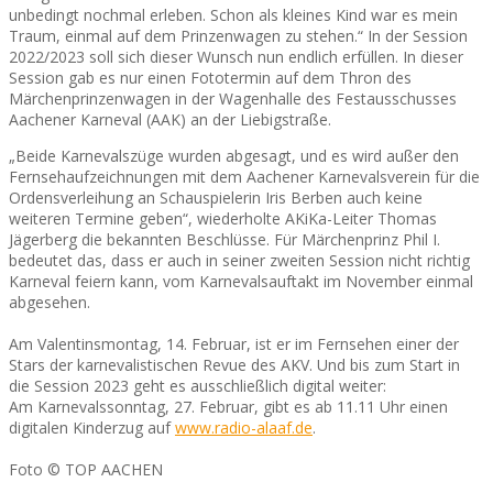
unbedingt nochmal erleben. Schon als kleines Kind war es mein
Traum, einmal auf dem Prinzenwagen zu stehen.“ In der Session
2022/2023 soll sich dieser Wunsch nun endlich erfüllen. In dieser
Session gab es nur einen Fototermin auf dem Thron des
Märchenprinzenwagen in der Wagenhalle des Festausschusses
Aachener Karneval (AAK) an der Liebigstraße.
„Beide Karnevalszüge wurden abgesagt, und es wird außer den
Fernsehaufzeichnungen mit dem Aachener Karnevalsverein für die
Ordensverleihung an Schauspielerin Iris Berben auch keine
weiteren Termine geben“, wiederholte AKiKa-Leiter Thomas
Jägerberg die bekannten Beschlüsse. Für Märchenprinz Phil I.
bedeutet das, dass er auch in seiner zweiten Session nicht richtig
Karneval feiern kann, vom Karnevalsauftakt im November einmal
abgesehen.
Am Valentinsmontag, 14. Februar, ist er im Fernsehen einer der
Stars der karnevalistischen Revue des AKV. Und bis zum Start in
die Session 2023 geht es ausschließlich digital weiter:
Am Karnevalssonntag, 27. Februar, gibt es ab 11.11 Uhr einen
digitalen Kinderzug auf
www.radio-alaaf.de
.
Foto © TOP AACHEN