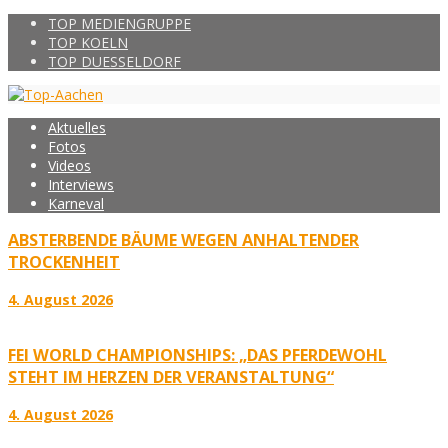
TOP MEDIENGRUPPE
TOP KOELN
TOP DUESSELDORF
Aktuelles
Fotos
Videos
Interviews
Karneval
ABSTERBENDE BÄUME WEGEN ANHALTENDER
TROCKENHEIT
4. August 2026
FEI WORLD CHAMPIONSHIPS: „DAS PFERDEWOHL
STEHT IM HERZEN DER VERANSTALTUNG“
4. August 2026