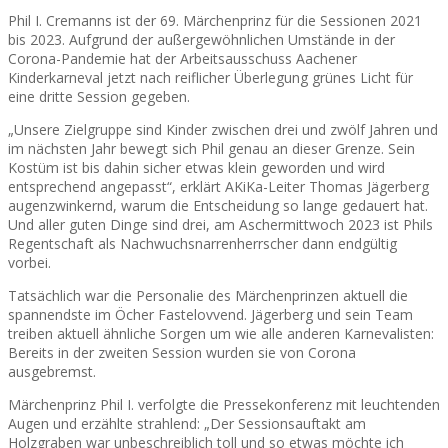
Phil I. Cremanns ist der 69. Märchenprinz für die Sessionen 2021
bis 2023. Aufgrund der außergewöhnlichen Umstände in der
Corona-Pandemie hat der Arbeitsausschuss Aachener
Kinderkarneval jetzt nach reiflicher Überlegung grünes Licht für
eine dritte Session gegeben.
„Unsere Zielgruppe sind Kinder zwischen drei und zwölf Jahren und
im nächsten Jahr bewegt sich Phil genau an dieser Grenze. Sein
Kostüm ist bis dahin sicher etwas klein geworden und wird
entsprechend angepasst“, erklärt AKiKa-Leiter Thomas Jägerberg
augenzwinkernd, warum die Entscheidung so lange gedauert hat.
Und aller guten Dinge sind drei, am Aschermittwoch 2023 ist Phils
Regentschaft als Nachwuchsnarrenherrscher dann endgültig
vorbei.
Tatsächlich war die Personalie des Märchenprinzen aktuell die
spannendste im Öcher Fastelovvend. Jägerberg und sein Team
treiben aktuell ähnliche Sorgen um wie alle anderen Karnevalisten:
Bereits in der zweiten Session wurden sie von Corona
ausgebremst.
Märchenprinz Phil I. verfolgte die Pressekonferenz mit leuchtenden
Augen und erzählte strahlend: „Der Sessionsauftakt am
Holzgraben war unbeschreiblich toll und so etwas möchte ich