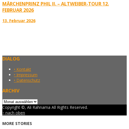
MÄRCHENPRINZ PHIL II. – ALTWEIBER-TOUR 12.
FEBRUAR 2026
13. Februar 2026
DIALOG
• Kontakt
• Impressum
• Datenschutz
ARCHIV
Archiv
Copyright ©, Ali Rahnama All Rights Reserved.
↑ nach oben
MORE STORIES