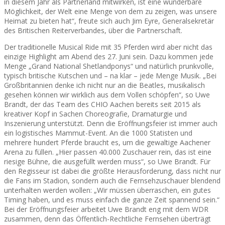
in diesem Jahr als Partnerland mitwirken, ist eine wunderbare
Möglichkeit, der Welt eine Menge von dem zu zeigen, was unsere
Heimat zu bieten hat“, freute sich auch Jim Eyre, Generalsekretär
des Britischen Reiterverbandes, über die Partnerschaft.
Der traditionelle Musical Ride mit 35 Pferden wird aber nicht das
einzige Highlight am Abend des 27. Juni sein. Dazu kommen jede
Menge „Grand National Shetlandponys“ und natürlich prunkvolle,
typisch britische Kutschen und – na klar – jede Menge Musik. „Bei
Großbritannien denke ich nicht nur an die Beatles, musikalisch
gesehen können wir wirklich aus dem Vollen schöpfen“, so Uwe
Brandt, der das Team des CHIO Aachen bereits seit 2015 als
kreativer Kopf in Sachen Choreografie, Dramaturgie und
Inszenierung unterstützt. Denn die Eröffnungsfeier ist immer auch
ein logistisches Mammut-Event. An die 1000 Statisten und
mehrere hundert Pferde braucht es, um die gewaltige Aachener
Arena zu füllen. „Hier passen 40.000 Zuschauer rein, das ist eine
riesige Bühne, die ausgefüllt werden muss“, so Uwe Brandt. Für
den Regisseur ist dabei die größte Herausforderung, dass nicht nur
die Fans im Stadion, sondern auch die Fernsehzuschauer blendend
unterhalten werden wollen: „Wir müssen überraschen, ein gutes
Timing haben, und es muss einfach die ganze Zeit spannend sein.“
Bei der Eröffnungsfeier arbeitet Uwe Brandt eng mit dem WDR
zusammen, denn das Öffentlich-Rechtliche Fernsehen überträgt