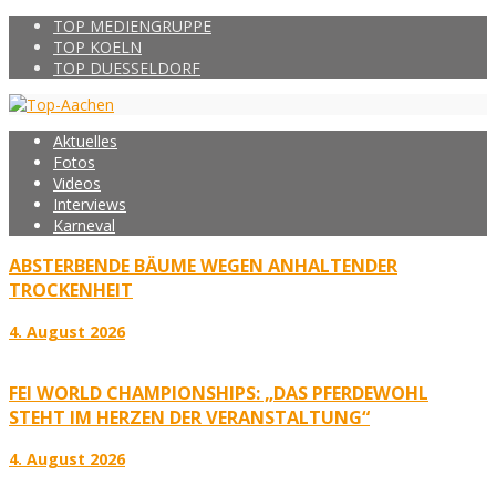
TOP MEDIENGRUPPE
TOP KOELN
TOP DUESSELDORF
Aktuelles
Fotos
Videos
Interviews
Karneval
ABSTERBENDE BÄUME WEGEN ANHALTENDER
TROCKENHEIT
4. August 2026
FEI WORLD CHAMPIONSHIPS: „DAS PFERDEWOHL
STEHT IM HERZEN DER VERANSTALTUNG“
4. August 2026