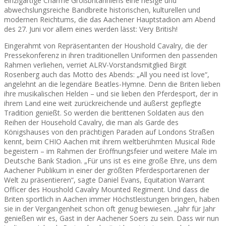
einzigartige Charme Großbritanniens eine riesige und
abwechslungsreiche Bandbreite historischen, kulturellen und
modernen Reichtums, die das Aachener Hauptstadion am Abend
des 27. Juni vor allem eines werden lässt: Very British!
Eingerahmt von Repräsentanten der Houshold Cavalry, die der
Pressekonferenz in ihren traditionellen Uniformen den passenden
Rahmen verliehen, verriet ALRV-Vorstandsmitglied Birgit
Rosenberg auch das Motto des Abends: „All you need ist love“,
angelehnt an die legendäre Beatles-Hymne. Denn die Briten lieben
ihre musikalischen Helden – und sie lieben den Pferdesport, der in
ihrem Land eine weit zurückreichende und äußerst gepflegte
Tradition genießt. So werden die berittenen Soldaten aus den
Reihen der Household Cavalry, die man als Garde des
Königshauses von den prächtigen Paraden auf Londons Straßen
kennt, beim CHIO Aachen mit ihrem weltberühmten Musical Ride
begeistern – im Rahmen der Eröffnungsfeier und weitere Male im
Deutsche Bank Stadion. „Für uns ist es eine große Ehre, uns dem
Aachener Publikum in einer der größten Pferdesportarenen der
Welt zu präsentieren“, sagte Daniel Evans, Equitation Warrant
Officer des Houshold Cavalry Mounted Regiment. Und dass die
Briten sportlich in Aachen immer Höchstleistungen bringen, haben
sie in der Vergangenheit schon oft genug bewiesen. „Jahr für Jahr
genießen wir es, Gast in der Aachener Soers zu sein. Dass wir nun