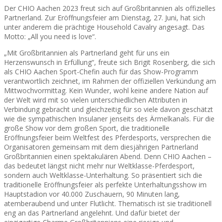
Der CHIO Aachen 2023 freut sich auf Großbritannien als offizielles
Partnerland. Zur Eröffnungsfeier am Dienstag, 27. Juni, hat sich
unter anderem die prächtige Household Cavalry angesagt. Das
Motto: „All you need is love“.
„Mit Großbritannien als Partnerland geht für uns ein
Herzenswunsch in Erfüllung“, freute sich Brigit Rosenberg, die sich
als CHIO Aachen Sport-Chefin auch für das Show-Programm
verantwortlich zeichnet, im Rahmen der offiziellen Verkündung am
Mittwochvormittag. Kein Wunder, wohl keine andere Nation auf
der Welt wird mit so vielen unterschiedlichen Attributen in
Verbindung gebracht und gleichzeitig für so viele davon geschätzt
wie die sympathischen Insulaner jenseits des Ärmelkanals. Für die
große Show vor dem großen Sport, die traditionelle
Eröffnungsfeier beim Weltfest des Pferdesports, versprechen die
Organisatoren gemeinsam mit dem diesjährigen Partnerland
Großbritannien einen spektakulären Abend. Denn CHIO Aachen –
das bedeutet längst nicht mehr nur Weltklasse-Pferdesport,
sondern auch Weltklasse-Unterhaltung. So präsentiert sich die
traditionelle Eröffnungsfeier als perfekte Unterhaltungsshow im
Hauptstadion vor 40.000 Zuschauern, 90 Minuten lang,
atemberaubend und unter Flutlicht. Thematisch ist sie traditionell
eng an das Partnerland angelehnt. Und dafür bietet der