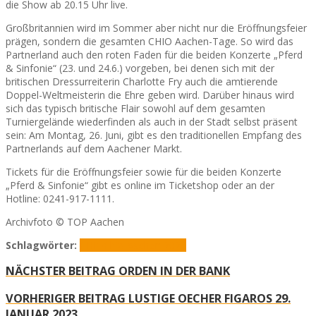
die Show ab 20.15 Uhr live.
Großbritannien wird im Sommer aber nicht nur die Eröffnungsfeier
prägen, sondern die gesamten CHIO Aachen-Tage. So wird das
Partnerland auch den roten Faden für die beiden Konzerte „Pferd
& Sinfonie“ (23. und 24.6.) vorgeben, bei denen sich mit der
britischen Dressurreiterin Charlotte Fry auch die amtierende
Doppel-Weltmeisterin die Ehre geben wird. Darüber hinaus wird
sich das typisch britische Flair sowohl auf dem gesamten
Turniergelände wiederfinden als auch in der Stadt selbst präsent
sein: Am Montag, 26. Juni, gibt es den traditionellen Empfang des
Partnerlands auf dem Aachener Markt.
Tickets für die Eröffnungsfeier sowie für die beiden Konzerte
„Pferd & Sinfonie“ gibt es online im Ticketshop oder an der
Hotline: 0241-917-1111.
Archivfoto © TOP Aachen
Schlagwörter:
CHIO
Chio Aachen 2023
NÄCHSTER BEITRAG
ORDEN IN DER BANK
VORHERIGER BEITRAG
LUSTIGE OECHER FIGAROS 29.
JANUAR 2023