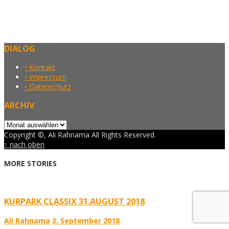
DIALOG
• Kontakt
• Impressum
• Datenschutz
ARCHIV
Archiv
Copyright ©, Ali Rahnama All Rights Reserved.
↑ nach oben
MORE STORIES
KURPARK CLASSIX 31.AUGUST 2018
Ali Rahnama
3. September 2018