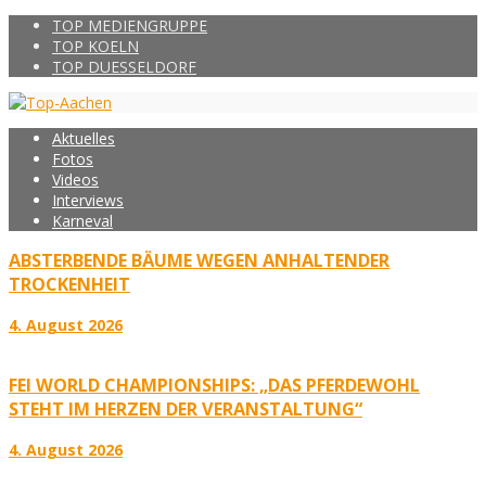
TOP MEDIENGRUPPE
TOP KOELN
TOP DUESSELDORF
Aktuelles
Fotos
Videos
Interviews
Karneval
ABSTERBENDE BÄUME WEGEN ANHALTENDER
TROCKENHEIT
4. August 2026
FEI WORLD CHAMPIONSHIPS: „DAS PFERDEWOHL
STEHT IM HERZEN DER VERANSTALTUNG“
4. August 2026