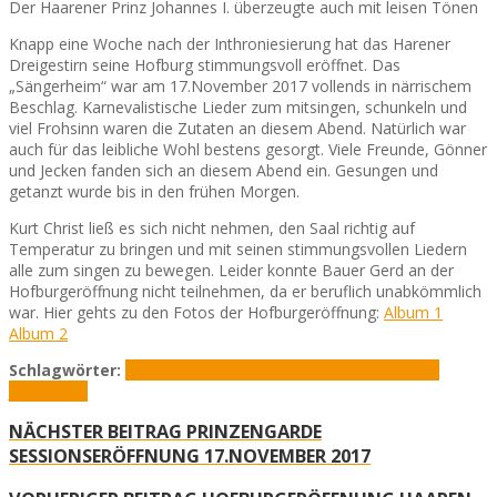
Der Haarener Prinz Johannes I. überzeugte auch mit leisen Tönen
Knapp eine Woche nach der Inthroniesierung hat das Harener
Dreigestirn seine Hofburg stimmungsvoll eröffnet. Das
„Sängerheim“ war am 17.November 2017 vollends in närrischem
Beschlag. Karnevalistische Lieder zum mitsingen, schunkeln und
viel Frohsinn waren die Zutaten an diesem Abend. Natürlich war
auch für das leibliche Wohl bestens gesorgt. Viele Freunde, Gönner
und Jecken fanden sich an diesem Abend ein. Gesungen und
getanzt wurde bis in den frühen Morgen.
Kurt Christ ließ es sich nicht nehmen, den Saal richtig auf
Temperatur zu bringen und mit seinen stimmungsvollen Liedern
alle zum singen zu bewegen. Leider konnte Bauer Gerd an der
Hofburgeröffnung nicht teilnehmen, da er beruflich unabkömmlich
war. Hier gehts zu den Fotos der Hofburgeröffnung:
Album 1
Album 2
Schlagwörter:
Haarener Dreigestirn
Hofburgeröffnung
Prinz
Johannes I.
NÄCHSTER BEITRAG
PRINZENGARDE
SESSIONSERÖFFNUNG 17.NOVEMBER 2017