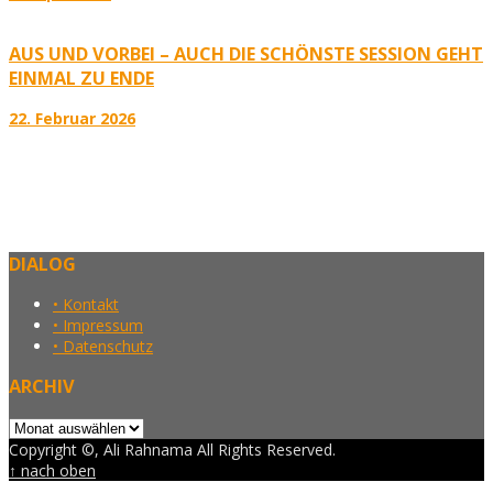
AUS UND VORBEI – AUCH DIE SCHÖNSTE SESSION GEHT
EINMAL ZU ENDE
22. Februar 2026
DIALOG
• Kontakt
• Impressum
• Datenschutz
ARCHIV
Archiv
Copyright ©, Ali Rahnama All Rights Reserved.
↑ nach oben