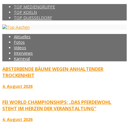
TOP MEDIENGRUPPE
TOP KOELN
TOP DUESSELDORF
Aktuelles
Fotos
Videos
Interviews
Karneval
ABSTERBENDE BÄUME WEGEN ANHALTENDER
TROCKENHEIT
4. August 2026
FEI WORLD CHAMPIONSHIPS: „DAS PFERDEWOHL
STEHT IM HERZEN DER VERANSTALTUNG“
4. August 2026