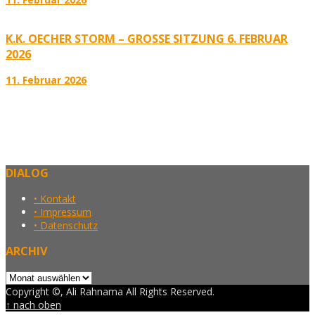
K.K. OECHER STORM – GROSSE SITZUNG 6. FEBRUAR 2
026
11. Februar 2026
DIALOG
• Kontakt
• Impressum
• Datenschutz
ARCHIV
Archiv
Copyright ©, Ali Rahnama All Rights Reserved.
↑ nach oben