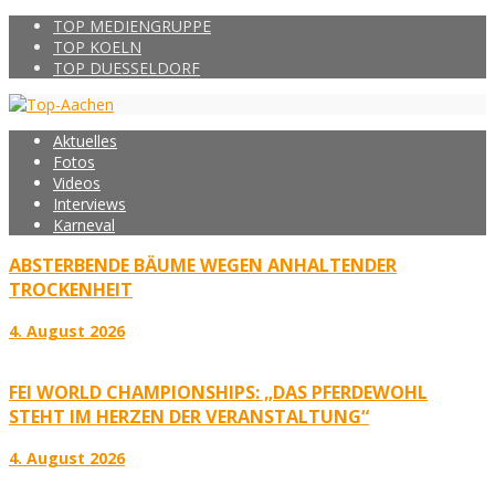
TOP MEDIENGRUPPE
TOP KOELN
TOP DUESSELDORF
Aktuelles
Fotos
Videos
Interviews
Karneval
ABSTERBENDE BÄUME WEGEN ANHALTENDER
TROCKENHEIT
4. August 2026
FEI WORLD CHAMPIONSHIPS: „DAS PFERDEWOHL
STEHT IM HERZEN DER VERANSTALTUNG“
4. August 2026