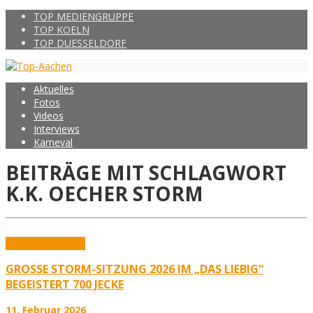
TOP MEDIENGRUPPE
TOP KOELN
TOP DUESSELDORF
Aktuelles
Fotos
Videos
Interviews
Karneval
BEITRÄGE MIT SCHLAGWORT
K.K. OECHER STORM
Aktuelles
Karneval
GROSSE STORM-SITZUNG 2026 IM „DAS LIEBIG“ B
EGEISTERT 700 JECKE
11. Februar 2026