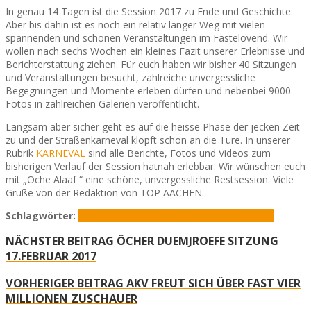
In genau 14 Tagen ist die Session 2017 zu Ende und Geschichte.
Aber bis dahin ist es noch ein relativ langer Weg mit vielen
spannenden und schönen Veranstaltungen im Fastelovend. Wir
wollen nach sechs Wochen ein kleines Fazit unserer Erlebnisse und
Berichterstattung ziehen. Für euch haben wir bisher 40 Sitzungen
und Veranstaltungen besucht, zahlreiche unvergessliche
Begegnungen und Momente erleben dürfen und nebenbei 9000
Fotos in zahlreichen Galerien veröffentlicht.
Langsam aber sicher geht es auf die heisse Phase der jecken Zeit
zu und der Straßenkarneval klopft schon an die Türe. In unserer
Rubrik
KARNEVAL
sind alle Berichte, Fotos und Videos zum
bisherigen Verlauf der Session hatnah erlebbar. Wir wünschen euch
mit „Oche Alaaf “ eine schöne, unvergessliche Restsession. Viele
Grüße von der Redaktion von TOP AACHEN.
Schlagwörter:
Fastelovvend
Prinz Thomas III.
Session 2017
NÄCHSTER BEITRAG
ÖCHER DUEMJROEFE SITZUNG
17.FEBRUAR 2017
VORHERIGER BEITRAG
AKV FREUT SICH ÜBER FAST VIER
MILLIONEN ZUSCHAUER