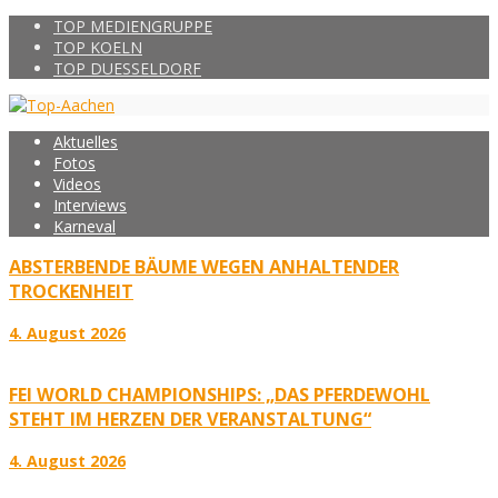
TOP MEDIENGRUPPE
TOP KOELN
TOP DUESSELDORF
Aktuelles
Fotos
Videos
Interviews
Karneval
ABSTERBENDE BÄUME WEGEN ANHALTENDER
TROCKENHEIT
4. August 2026
FEI WORLD CHAMPIONSHIPS: „DAS PFERDEWOHL
STEHT IM HERZEN DER VERANSTALTUNG“
4. August 2026