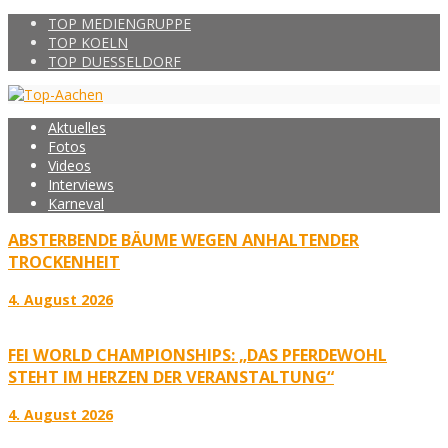
TOP MEDIENGRUPPE
TOP KOELN
TOP DUESSELDORF
Aktuelles
Fotos
Videos
Interviews
Karneval
ABSTERBENDE BÄUME WEGEN ANHALTENDER
TROCKENHEIT
4. August 2026
FEI WORLD CHAMPIONSHIPS: „DAS PFERDEWOHL
STEHT IM HERZEN DER VERANSTALTUNG“
4. August 2026