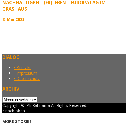
NACHHALTIGKEIT (ER)LEBEN – EUROPATAG IM
GRASHAUS
8. Mai 2023
DIALOG
• Kontakt
• Impressum
• Datenschutz
ARCHIV
Archiv
Copyright ©, Ali Rahnama All Rights Reserved.
↑ nach oben
MORE STORIES