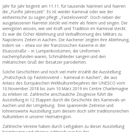
Jahr für Jahr beginnt am 11.11. für tausende Närrinen und Narren
die „Fünfte Jahreszeit“. Es ist wieder Karneval oder wie der
einheimische zu sagen pflegt: „Fastelovvend“. Doch neben der
ausgelassenen Narretei steckt viel mehr als feiern und singen. Die
wenigsten wissen, wie viel Kraft und Tradition im Karneval steckt.
Es war die Öcher Ablehnung und Verballhornung des Militärs zu
Napoleons Zeiten in Aachen. Die Aachener zeigten ihre Ablehnung,
indem sie – etwa vor der französischen Kaserne in der
Elsassstraße – in Lumpenkostümen, die Uniformen
nachempfunden waren, Schmählieder sangen und den
militärischen Gruß der Besatzer parodierten.
Solche Geschichten und noch viel mehr erzählt die Ausstellung
„Pratschjeck op Fastelovvend – Karneval in Aachen“, die aus
Anlass des Europäischen Weltkulturerbejahres der UNESCO vom
10.November 2018 bis zum 10.März 2019 im Centre Charlemagne
zu erleben ist. Zahlreiche anschauliche Zeugnisse führt die
Ausstellung in 12 Etappen durch die Geschichte des Karnevals un
Aachen und der Umgebung. Eine spannende Zeitreise und
lohnenswerte Ausstellung zum diesem doch sehr traditionsreichen
Kulturleben in unserer Heimatregion.
Zahlreiche Vereine haben durch Leihgaben zu dieser Ausstellung
beigetragen und ebenso zahlreich war bei der