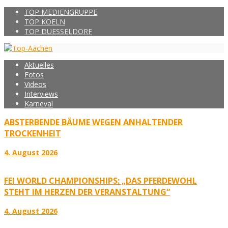
TOP MEDIENGRUPPE
TOP KOELN
TOP DUESSELDORF
Aktuelles
Fotos
Videos
Interviews
Karneval
ABSTERBENDE BÄUME WEGEN ANHALTENDER
TROCKENHEIT
4. August 2026
FEI WORLD CHAMPIONSHIPS: „DAS PFERDEWOHL
STEHT IM HERZEN DER VERANSTALTUNG“
4. August 2026