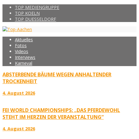
TOP MEDIENGRUPPE
TOP KOELN
TOP DUESSELDORF
Aktuelles
Fotos
Videos
Interviews
Karneval
ABSTERBENDE BÄUME WEGEN ANHALTENDER
TROCKENHEIT
4. August 2026
FEI WORLD CHAMPIONSHIPS: „DAS PFERDEWOHL
STEHT IM HERZEN DER VERANSTALTUNG“
4. August 2026