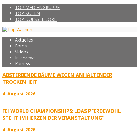
TOP MEDIENGRUPPE
TOP KOELN
TOP DUESSELDORF
Aktuelles
Fotos
Videos
Interviews
Karneval
ABSTERBENDE BÄUME WEGEN ANHALTENDER
TROCKENHEIT
4. August 2026
FEI WORLD CHAMPIONSHIPS: „DAS PFERDEWOHL
STEHT IM HERZEN DER VERANSTALTUNG“
4. August 2026