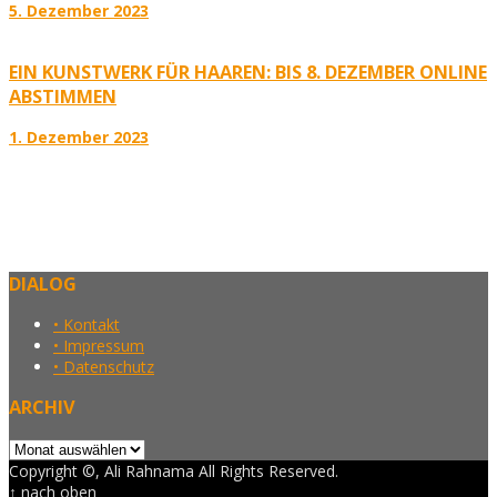
5. Dezember 2023
EIN KUNSTWERK FÜR HAAREN: BIS 8. DEZEMBER ONLINE
ABSTIMMEN
1. Dezember 2023
DIALOG
• Kontakt
• Impressum
• Datenschutz
ARCHIV
Archiv
Copyright ©, Ali Rahnama All Rights Reserved.
↑ nach oben