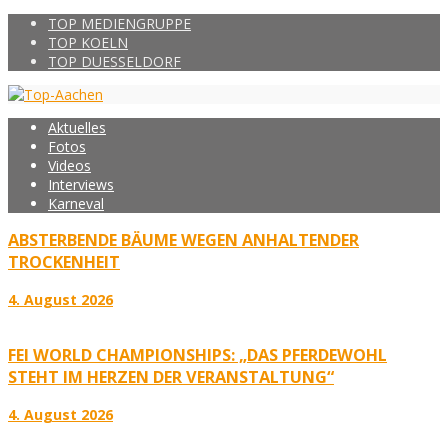
TOP MEDIENGRUPPE
TOP KOELN
TOP DUESSELDORF
Aktuelles
Fotos
Videos
Interviews
Karneval
ABSTERBENDE BÄUME WEGEN ANHALTENDER
TROCKENHEIT
4. August 2026
FEI WORLD CHAMPIONSHIPS: „DAS PFERDEWOHL
STEHT IM HERZEN DER VERANSTALTUNG“
4. August 2026