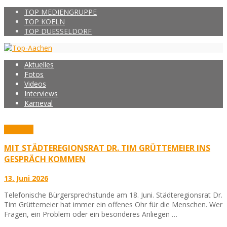
TOP MEDIENGRUPPE
TOP KOELN
TOP DUESSELDORF
Aktuelles
Fotos
Videos
Interviews
Karneval
Aktuelles
MIT STÄDTEREGIONSRAT DR. TIM GRÜTTEMEIER INS
GESPRÄCH KOMMEN
13. Juni 2026
Telefonische Bürgersprechstunde am 18. Juni. Städteregionsrat Dr.
Tim Grüttemeier hat immer ein offenes Ohr für die Menschen. Wer
Fragen, ein Problem oder ein besonderes Anliegen …