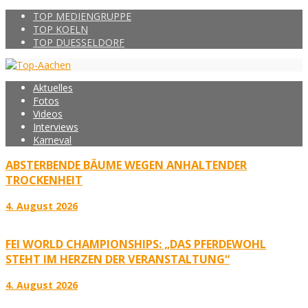
TOP MEDIENGRUPPE
TOP KOELN
TOP DUESSELDORF
Aktuelles
Fotos
Videos
Interviews
Karneval
ABSTERBENDE BÄUME WEGEN ANHALTENDER
TROCKENHEIT
4. August 2026
FEI WORLD CHAMPIONSHIPS: „DAS PFERDEWOHL
STEHT IM HERZEN DER VERANSTALTUNG“
4. August 2026