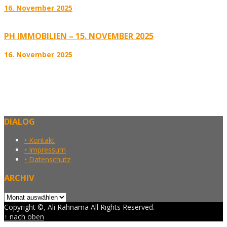
16. November 2025
PH IMMOBILIEN – 15. NOVEMBER 2025
16. November 2025
DIALOG
• Kontakt
• Impressum
• Datenschutz
ARCHIV
Archiv
Copyright ©, Ali Rahnama All Rights Reserved.
↑ nach oben