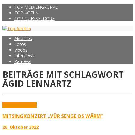
TOP MEDIENGRUPPE
TOP KOELN
TOP DUESSELDORF
Aktuelles
Fotos
Videos
Interviews
Karneval
BEITRÄGE MIT SCHLAGWORT
ÄGID LENNARTZ
Aktuelles
Karneval
MITSINGKONZERT „VÜR SENGE OS WÄRM“
26. Oktober 2022