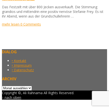
Das Festzelt mit über 800 Jecken ausverkauft. Die Stimmung
grandios und mittendrin eine positiv nervöse Stefanie Frey. Es ist
ihr Abend, wenn aus der Grundschullehrerin …
mehr lesen
0 Comments
DIALOG
• Kontakt
• Impressum
• Datenschutz
ARCHIV
Archiv
Copyright ©, Ali Rahnama All Rights Reserved.
↑ nach oben