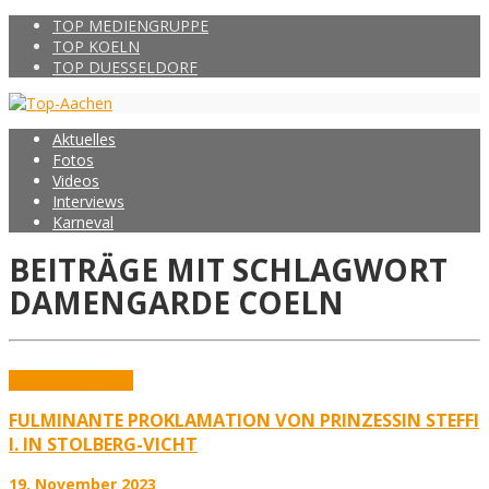
TOP MEDIENGRUPPE
TOP KOELN
TOP DUESSELDORF
Aktuelles
Fotos
Videos
Interviews
Karneval
BEITRÄGE MIT SCHLAGWORT
DAMENGARDE COELN
Aktuelles
Karneval
FULMINANTE PROKLAMATION VON PRINZESSIN STEFFI
I. IN STOLBERG-VICHT
19. November 2023