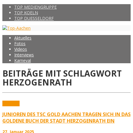
TOP MEDIENGRUPPE
TOP KOELN
TOP DUESSELDORF
Aktuelles
Fotos
Videos
Interviews
Karneval
BEITRÄGE MIT SCHLAGWORT
HERZOGENRATH
Aktuelles
JUNIOREN DES TSC GOLD AACHEN TRAGEN SICH IN DAS
GOLDENE BUCH DER STADT HERZOGENRATH EIN
27. Januar 2025