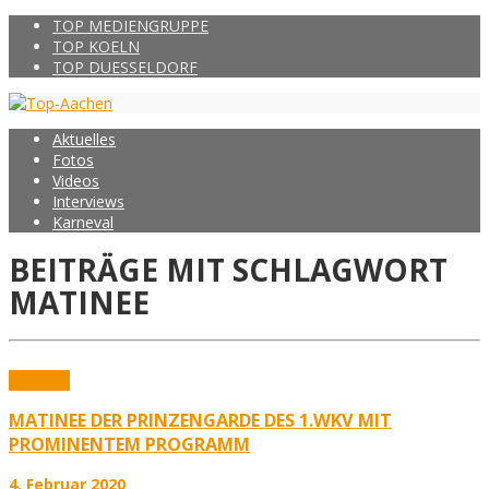
TOP MEDIENGRUPPE
TOP KOELN
TOP DUESSELDORF
Aktuelles
Fotos
Videos
Interviews
Karneval
BEITRÄGE MIT SCHLAGWORT
MATINEE
Karneval
MATINEE DER PRINZENGARDE DES 1.WKV MIT
PROMINENTEM PROGRAMM
4. Februar 2020