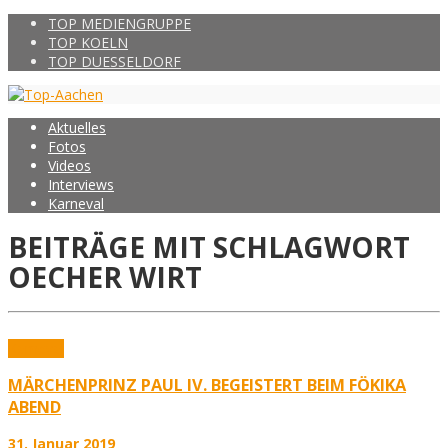
TOP MEDIENGRUPPE
TOP KOELN
TOP DUESSELDORF
Aktuelles
Fotos
Videos
Interviews
Karneval
BEITRÄGE MIT SCHLAGWORT
OECHER WIRT
Karneval
MÄRCHENPRINZ PAUL IV. BEGEISTERT BEIM FÖKIKA
ABEND
31. Januar 2019