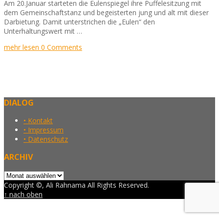
Am 20.Januar starteten die Eulenspiegel ihre Puffelesitzung mit
dem Gemeinschaftstanz und begeisterten jung und alt mit dieser
Darbietung. Damit unterstrichen die „Eulen“ den
Unterhaltungswert mit …
mehr lesen
0 Comments
DIALOG
• Kontakt
• Impressum
• Datenschutz
ARCHIV
Archiv
Copyright ©, Ali Rahnama All Rights Reserved.
↑ nach oben