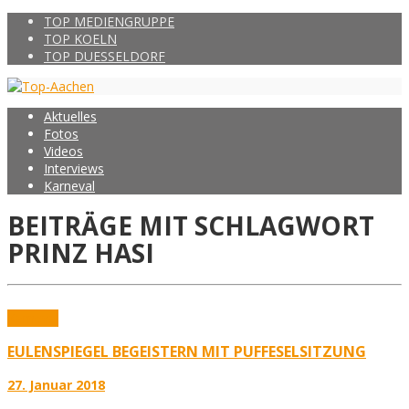
TOP MEDIENGRUPPE
TOP KOELN
TOP DUESSELDORF
Aktuelles
Fotos
Videos
Interviews
Karneval
BEITRÄGE MIT SCHLAGWORT
PRINZ HASI
Karneval
EULENSPIEGEL BEGEISTERN MIT PUFFESELSITZUNG
27. Januar 2018