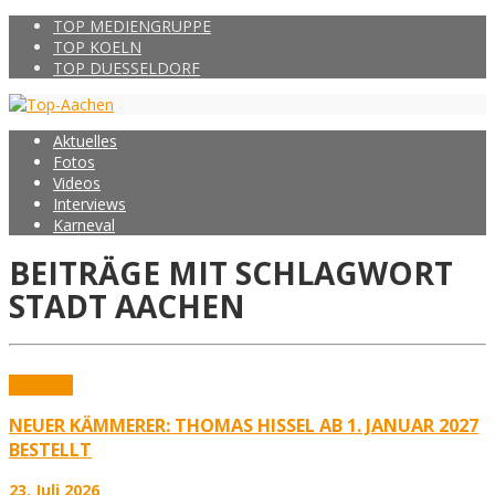
TOP MEDIENGRUPPE
TOP KOELN
TOP DUESSELDORF
Aktuelles
Fotos
Videos
Interviews
Karneval
BEITRÄGE MIT SCHLAGWORT
STADT AACHEN
Aktuelles
NEUER KÄMMERER: THOMAS HISSEL AB 1. JANUAR 2027
BESTELLT
23. Juli 2026