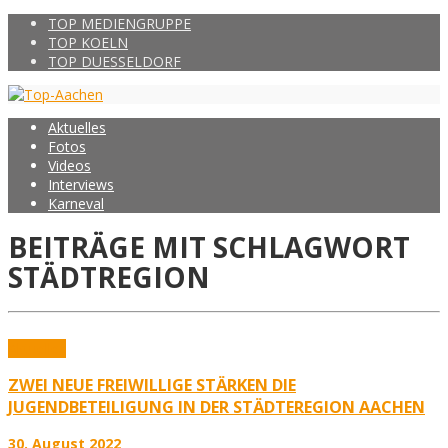
TOP MEDIENGRUPPE
TOP KOELN
TOP DUESSELDORF
Aktuelles
Fotos
Videos
Interviews
Karneval
BEITRÄGE MIT SCHLAGWORT
STÄDTREGION
Aktuelles
ZWEI NEUE FREIWILLIGE STÄRKEN DIE
JUGENDBETEILIGUNG IN DER STÄDTEREGION AACHEN
30. August 2022