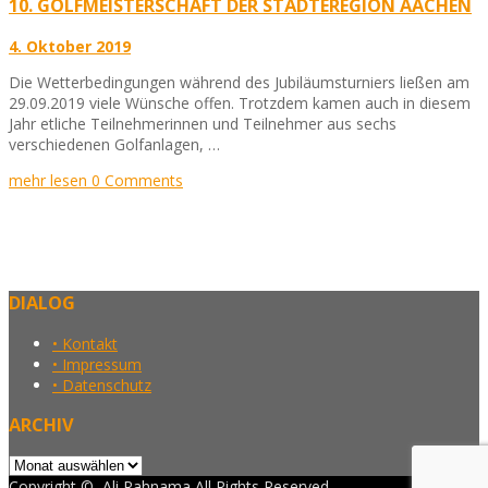
10. GOLFMEISTERSCHAFT DER STÄDTEREGION AACHEN
4. Oktober 2019
Die Wetterbedingungen während des Jubiläumsturniers ließen am
29.09.2019 viele Wünsche offen. Trotzdem kamen auch in diesem
Jahr etliche Teilnehmerinnen und Teilnehmer aus sechs
verschiedenen Golfanlagen, …
mehr lesen
0 Comments
DIALOG
• Kontakt
• Impressum
• Datenschutz
ARCHIV
Archiv
Copyright ©, Ali Rahnama All Rights Reserved.