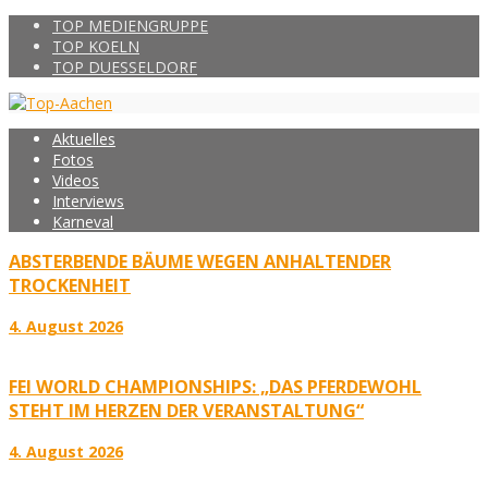
TOP MEDIENGRUPPE
TOP KOELN
TOP DUESSELDORF
Aktuelles
Fotos
Videos
Interviews
Karneval
ABSTERBENDE BÄUME WEGEN ANHALTENDER
TROCKENHEIT
4. August 2026
FEI WORLD CHAMPIONSHIPS: „DAS PFERDEWOHL
STEHT IM HERZEN DER VERANSTALTUNG“
4. August 2026