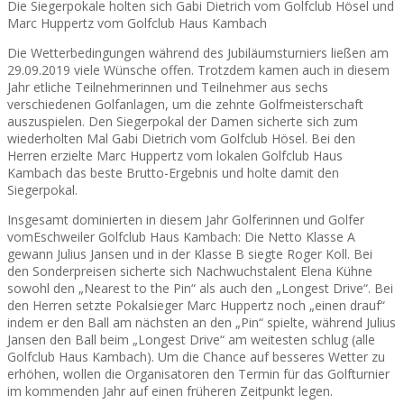
Die Siegerpokale holten sich Gabi Dietrich vom Golfclub Hösel und
Marc Huppertz vom Golfclub Haus Kambach
Die Wetterbedingungen während des Jubiläumsturniers ließen am
29.09.2019 viele Wünsche offen. Trotzdem kamen auch in diesem
Jahr etliche Teilnehmerinnen und Teilnehmer aus sechs
verschiedenen Golfanlagen, um die zehnte Golfmeisterschaft
auszuspielen. Den Siegerpokal der Damen sicherte sich zum
wiederholten Mal Gabi Dietrich vom Golfclub Hösel. Bei den
Herren erzielte Marc Huppertz vom lokalen Golfclub Haus
Kambach das beste Brutto-Ergebnis und holte damit den
Siegerpokal.
Insgesamt dominierten in diesem Jahr Golferinnen und Golfer
vomEschweiler Golfclub Haus Kambach: Die Netto Klasse A
gewann Julius Jansen und in der Klasse B siegte Roger Koll. Bei
den Sonderpreisen sicherte sich Nachwuchstalent Elena Kühne
sowohl den „Nearest to the Pin“ als auch den „Longest Drive“. Bei
den Herren setzte Pokalsieger Marc Huppertz noch „einen drauf“
indem er den Ball am nächsten an den „Pin“ spielte, während Julius
Jansen den Ball beim „Longest Drive“ am weitesten schlug (alle
Golfclub Haus Kambach). Um die Chance auf besseres Wetter zu
erhöhen, wollen die Organisatoren den Termin für das Golfturnier
im kommenden Jahr auf einen früheren Zeitpunkt legen.