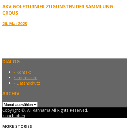
AKV GOLFTURNIER ZUGUNSTEN DER SAMMLUNG
CROUS
26. Mai 2023
DIALOG
• Kontakt
• Impressum
• Datenschutz
ARCHIV
Archiv
Copyright ©, Ali Rahnama All Rights Reserved.
↑ nach oben
MORE STORIES