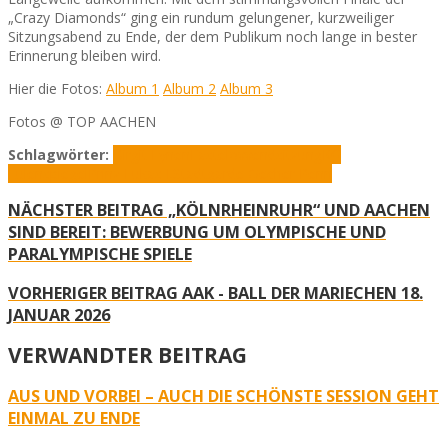
„Crazy Diamonds“ ging ein rundum gelungener, kurzweiliger
Sitzungsabend zu Ende, der dem Publikum noch lange in bester
Erinnerung bleiben wird.
Hier die Fotos:
Album 1
Album 2
Album 3
Fotos @ TOP AACHEN
Schlagwörter:
Birgit Lynen
Fastelovvendsitzung
KG
Eulenspiegel
Prinz Lukas I.
Stadtgarde Oecher Penn
NÄCHSTER BEITRAG
„KÖLNRHEINRUHR“ UND AACHEN
SIND BEREIT: BEWERBUNG UM OLYMPISCHE UND
PARALYMPISCHE SPIELE
VORHERIGER BEITRAG
AAK - BALL DER MARIECHEN 18.
JANUAR 2026
VERWANDTER BEITRAG
AUS UND VORBEI – AUCH DIE SCHÖNSTE SESSION GEHT
EINMAL ZU ENDE