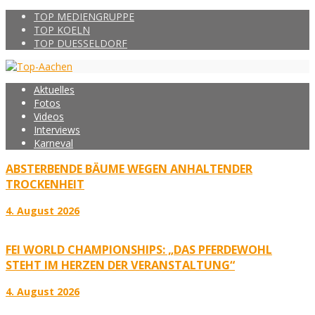
TOP MEDIENGRUPPE
TOP KOELN
TOP DUESSELDORF
Aktuelles
Fotos
Videos
Interviews
Karneval
ABSTERBENDE BÄUME WEGEN ANHALTENDER
TROCKENHEIT
4. August 2026
FEI WORLD CHAMPIONSHIPS: „DAS PFERDEWOHL
STEHT IM HERZEN DER VERANSTALTUNG“
4. August 2026