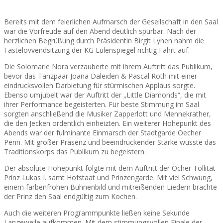
Bereits mit dem feierlichen Aufmarsch der Gesellschaft in den Saal
war die Vorfreude auf den Abend deutlich spürbar. Nach der
herzlichen Begrüßung durch Präsidentin Birgit Lynen nahm die
Fastelovvendsitzung der KG Eulenspiegel richtig Fahrt auf.
Die Solomarie Nora verzauberte mit ihrem Auftritt das Publikum,
bevor das Tanzpaar Joana Daleiden & Pascal Roth mit einer
eindrucksvollen Darbietung für stürmischen Applaus sorgte.
Ebenso umjubelt war der Auftritt der „Little Diamonds“, die mit
ihrer Performance begeisterten. Für beste Stimmung im Saal
sorgten anschließend die Musiker Zapperlott und Mennekrather,
die den Jecken ordentlich einheizten. Ein weiterer Höhepunkt des
Abends war der fulminante Einmarsch der Stadtgarde Oecher
Penn. Mit großer Präsenz und beeindruckender Stärke wusste das
Traditionskorps das Publikum zu begeistern.
Der absolute Höhepunkt folgte mit dem Auftritt der Öcher Tollität
Prinz Lukas I. samt Hofstaat und Prinzengarde. Mit viel Schwung,
einem farbenfrohen Bühnenbild und mitreißenden Liedern brachte
der Prinz den Saal endgültig zum Kochen.
Auch die weiteren Programmpunkte ließen keine Sekunde
Langeweile aufkommen. Mit dem stimmungsvollen Finale der