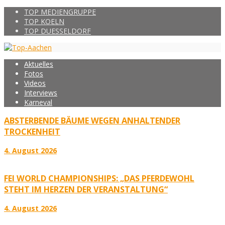
TOP MEDIENGRUPPE
TOP KOELN
TOP DUESSELDORF
Aktuelles
Fotos
Videos
Interviews
Karneval
ABSTERBENDE BÄUME WEGEN ANHALTENDER
TROCKENHEIT
4. August 2026
FEI WORLD CHAMPIONSHIPS: „DAS PFERDEWOHL
STEHT IM HERZEN DER VERANSTALTUNG“
4. August 2026