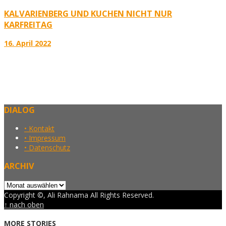
KALVARIENBERG UND KUCHEN NICHT NUR
KARFREITAG
16. April 2022
DIALOG
• Kontakt
• Impressum
• Datenschutz
ARCHIV
Archiv
Copyright ©, Ali Rahnama All Rights Reserved.
↑ nach oben
MORE STORIES