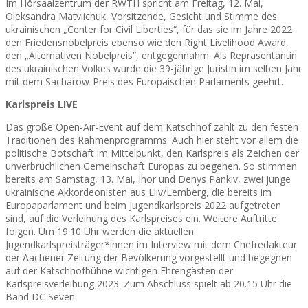
Im Hörsaalzentrum der RWTH spricht am Freitag, 12. Mai,
Oleksandra Matviichuk, Vorsitzende, Gesicht und Stimme des
ukrainischen „Center for Civil Liberties“, für das sie im Jahre 2022
den Friedensnobelpreis ebenso wie den Right Livelihood Award,
den „Alternativen Nobelpreis“, entgegennahm. Als Repräsentantin
des ukrainischen Volkes wurde die 39-jährige Juristin im selben Jahr
mit dem Sacharow-Preis des Europäischen Parlaments geehrt.
Karlspreis LIVE
Das große Open-Air-Event auf dem Katschhof zählt zu den festen
Traditionen des Rahmenprogramms. Auch hier steht vor allem die
politische Botschaft im Mittelpunkt, den Karlspreis als Zeichen der
unverbrüchlichen Gemeinschaft Europas zu begehen. So stimmen
bereits am Samstag, 13. Mai, Ihor und Denys Pankiv, zwei junge
ukrainische Akkordeonisten aus Lliv/Lemberg, die bereits im
Europaparlament und beim Jugendkarlspreis 2022 aufgetreten
sind, auf die Verleihung des Karlspreises ein. Weitere Auftritte
folgen. Um 19.10 Uhr werden die aktuellen
Jugendkarlspreisträger*innen im Interview mit dem Chefredakteur
der Aachener Zeitung der Bevölkerung vorgestellt und begegnen
auf der Katschhofbühne wichtigen Ehrengästen der
Karlspreisverleihung 2023. Zum Abschluss spielt ab 20.15 Uhr die
Band DC Seven.