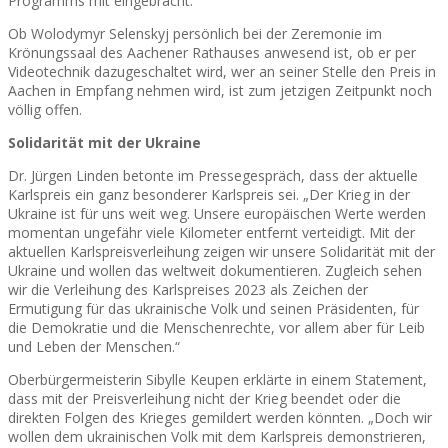
Programms mit eingebracht.
Ob Wolodymyr Selenskyj persönlich bei der Zeremonie im
Krönungssaal des Aachener Rathauses anwesend ist, ob er per
Videotechnik dazugeschaltet wird, wer an seiner Stelle den Preis in
Aachen in Empfang nehmen wird, ist zum jetzigen Zeitpunkt noch
völlig offen.
Solidarität mit der Ukraine
Dr. Jürgen Linden betonte im Pressegespräch, dass der aktuelle
Karlspreis ein ganz besonderer Karlspreis sei. „Der Krieg in der
Ukraine ist für uns weit weg. Unsere europäischen Werte werden
momentan ungefähr viele Kilometer entfernt verteidigt. Mit der
aktuellen Karlspreisverleihung zeigen wir unsere Solidarität mit der
Ukraine und wollen das weltweit dokumentieren. Zugleich sehen
wir die Verleihung des Karlspreises 2023 als Zeichen der
Ermutigung für das ukrainische Volk und seinen Präsidenten, für
die Demokratie und die Menschenrechte, vor allem aber für Leib
und Leben der Menschen.“
Oberbürgermeisterin Sibylle Keupen erklärte in einem Statement,
dass mit der Preisverleihung nicht der Krieg beendet oder die
direkten Folgen des Krieges gemildert werden könnten. „Doch wir
wollen dem ukrainischen Volk mit dem Karlspreis demonstrieren,