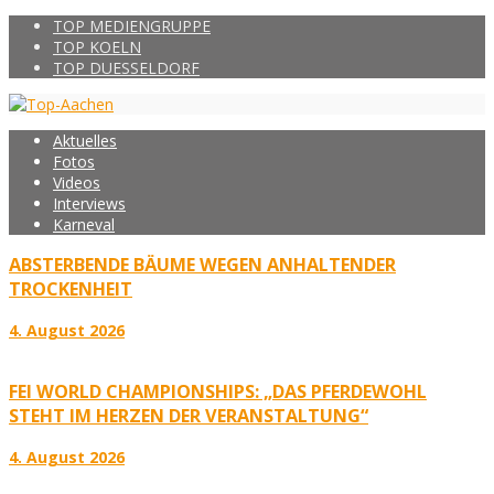
TOP MEDIENGRUPPE
TOP KOELN
TOP DUESSELDORF
Aktuelles
Fotos
Videos
Interviews
Karneval
ABSTERBENDE BÄUME WEGEN ANHALTENDER
TROCKENHEIT
4. August 2026
FEI WORLD CHAMPIONSHIPS: „DAS PFERDEWOHL
STEHT IM HERZEN DER VERANSTALTUNG“
4. August 2026