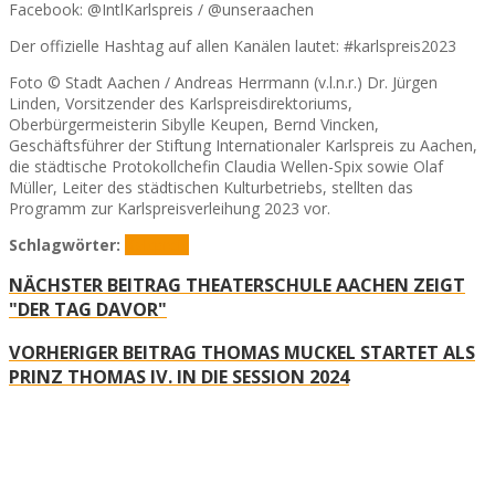
Facebook: @IntlKarlspreis / @unseraachen
Der offizielle Hashtag auf allen Kanälen lautet: #karlspreis2023
Foto © Stadt Aachen / Andreas Herrmann (v.l.n.r.) Dr. Jürgen
Linden, Vorsitzender des Karlspreisdirektoriums,
Oberbürgermeisterin Sibylle Keupen, Bernd Vincken,
Geschäftsführer der Stiftung Internationaler Karlspreis zu Aachen,
die städtische Protokollchefin Claudia Wellen-Spix sowie Olaf
Müller, Leiter des städtischen Kulturbetriebs, stellten das
Programm zur Karlspreisverleihung 2023 vor.
Schlagwörter:
Kalspreis
NÄCHSTER BEITRAG
THEATERSCHULE AACHEN ZEIGT
"DER TAG DAVOR"
VORHERIGER BEITRAG
THOMAS MUCKEL STARTET ALS
PRINZ THOMAS IV. IN DIE SESSION 2024