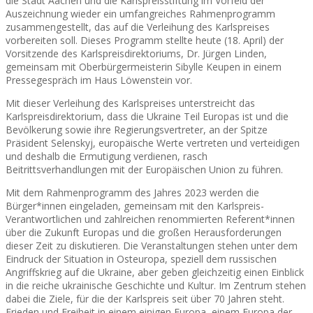
die Stadt Aachen und die Karlspreisstiftung im Vorfeld der
Auszeichnung wieder ein umfangreiches Rahmenprogramm
zusammengestellt, das auf die Verleihung des Karlspreises
vorbereiten soll. Dieses Programm stellte heute (18. April) der
Vorsitzende des Karlspreisdirektoriums, Dr. Jürgen Linden,
gemeinsam mit Oberbürgermeisterin Sibylle Keupen in einem
Pressegespräch im Haus Löwenstein vor.
Mit dieser Verleihung des Karlspreises unterstreicht das
Karlspreisdirektorium, dass die Ukraine Teil Europas ist und die
Bevölkerung sowie ihre Regierungsvertreter, an der Spitze
Präsident Selenskyj, europäische Werte vertreten und verteidigen
und deshalb die Ermutigung verdienen, rasch
Beitrittsverhandlungen mit der Europäischen Union zu führen.
Mit dem Rahmenprogramm des Jahres 2023 werden die
Bürger*innen eingeladen, gemeinsam mit den Karlspreis-
Verantwortlichen und zahlreichen renommierten Referent*innen
über die Zukunft Europas und die großen Herausforderungen
dieser Zeit zu diskutieren. Die Veranstaltungen stehen unter dem
Eindruck der Situation in Osteuropa, speziell dem russischen
Angriffskrieg auf die Ukraine, aber geben gleichzeitig einen Einblick
in die reiche ukrainische Geschichte und Kultur. Im Zentrum stehen
dabei die Ziele, für die der Karlspreis seit über 70 Jahren steht.
Frieden und Freiheit in einem einigen Europa, einem Europa der