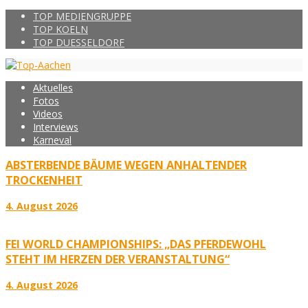
TOP MEDIENGRUPPE
TOP KOELN
TOP DUESSELDORF
Aktuelles
Fotos
Videos
Interviews
Karneval
ABSTERBENDE BÄUME WEGEN ANHALTENDER
TROCKENHEIT
4. August 2026
FEI WORLD CHAMPIONSHIPS: „DAS PFERDEWOHL
STEHT IM HERZEN DER VERANSTALTUNG“
4. August 2026