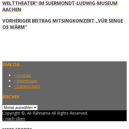
WELTTHEATER“ IM SUERMONDT-LUDWIG-MUSEUM
AACHEN
VORHERIGER BEITRAG
MITSINGKONZERT „VÜR SENGE
OS WÄRM“
DIALOG
• Kontakt
• Impressum
• Datenschutz
ARCHIV
Archiv
Copyright ©, Ali Rahnama All Rights Reserved.
↑ nach oben