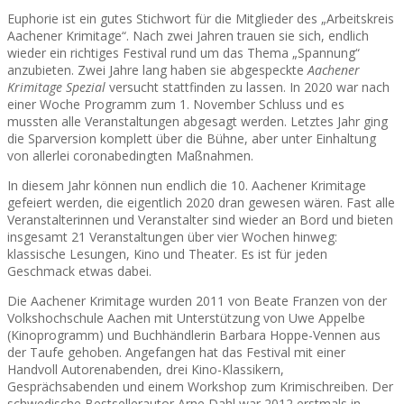
Euphorie ist ein gutes Stichwort für die Mitglieder des „Arbeitskreis
Aachener Krimitage“. Nach zwei Jahren trauen sie sich, endlich
wieder ein richtiges Festival rund um das Thema „Spannung“
anzubieten. Zwei Jahre lang haben sie abgespeckte
Aachener
Krimitage Spezial
versucht stattfinden zu lassen. In 2020 war nach
einer Woche Programm zum 1. November Schluss und es
mussten alle Veranstaltungen abgesagt werden. Letztes Jahr ging
die Sparversion komplett über die Bühne, aber unter Einhaltung
von allerlei coronabedingten Maßnahmen.
In diesem Jahr können nun endlich die 10. Aachener Krimitage
gefeiert werden, die eigentlich 2020 dran gewesen wären. Fast alle
Veranstalterinnen und Veranstalter sind wieder an Bord und bieten
insgesamt 21 Veranstaltungen über vier Wochen hinweg:
klassische Lesungen, Kino und Theater. Es ist für jeden
Geschmack etwas dabei.
Die Aachener Krimitage wurden 2011 von Beate Franzen von der
Volkshochschule Aachen mit Unterstützung von Uwe Appelbe
(Kinoprogramm) und Buchhändlerin Barbara Hoppe-Vennen aus
der Taufe gehoben. Angefangen hat das Festival mit einer
Handvoll Autorenabenden, drei Kino-Klassikern,
Gesprächsabenden und einem Workshop zum Krimischreiben. Der
schwedische Bestsellerautor Arne Dahl war 2012 erstmals in