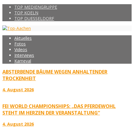
TOP MEDIENGRUPPE
TOP KOELN
TOP DUESSELDORF
Aktuelles
Fotos
Videos
Interviews
Karneval
ABSTERBENDE BÄUME WEGEN ANHALTENDER
TROCKENHEIT
4. August 2026
FEI WORLD CHAMPIONSHIPS: „DAS PFERDEWOHL
STEHT IM HERZEN DER VERANSTALTUNG“
4. August 2026