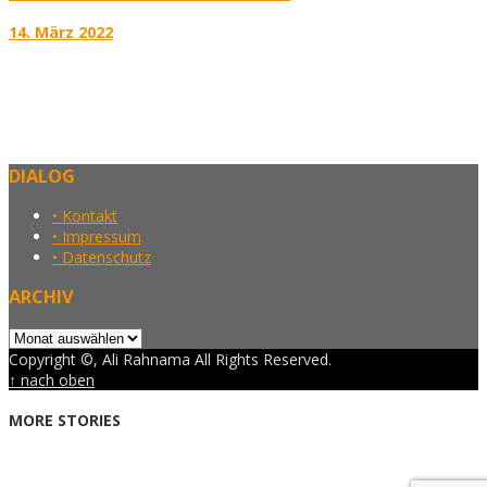
14. März 2022
DIALOG
• Kontakt
• Impressum
• Datenschutz
ARCHIV
Archiv
Copyright ©, Ali Rahnama All Rights Reserved.
↑ nach oben
MORE STORIES