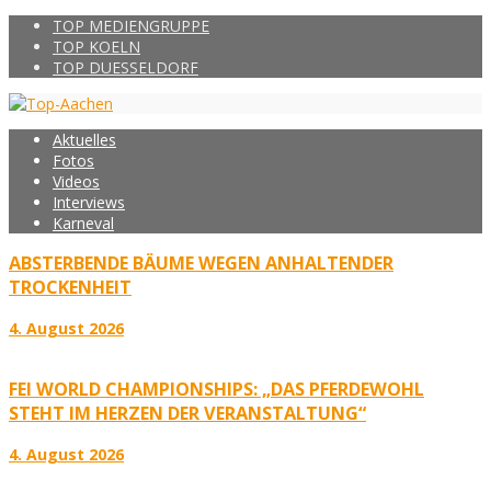
TOP MEDIENGRUPPE
TOP KOELN
TOP DUESSELDORF
Aktuelles
Fotos
Videos
Interviews
Karneval
ABSTERBENDE BÄUME WEGEN ANHALTENDER
TROCKENHEIT
4. August 2026
FEI WORLD CHAMPIONSHIPS: „DAS PFERDEWOHL
STEHT IM HERZEN DER VERANSTALTUNG“
4. August 2026