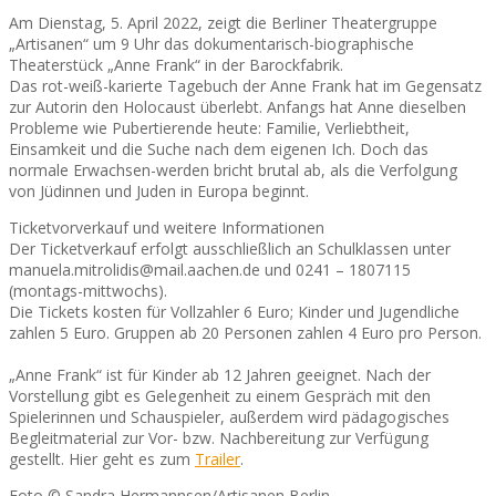
Am Dienstag, 5. April 2022, zeigt die Berliner Theatergruppe
„Artisanen“ um 9 Uhr das dokumentarisch-biographische
Theaterstück „Anne Frank“ in der Barockfabrik.
Das rot-weiß-karierte Tagebuch der Anne Frank hat im Gegensatz
zur Autorin den Holocaust überlebt. Anfangs hat Anne dieselben
Probleme wie Pubertierende heute: Familie, Verliebtheit,
Einsamkeit und die Suche nach dem eigenen Ich. Doch das
normale Erwachsen-werden bricht brutal ab, als die Verfolgung
von Jüdinnen und Juden in Europa beginnt.
Ticketvorverkauf und weitere Informationen
Der Ticketverkauf erfolgt ausschließlich an Schulklassen unter
manuela.mitrolidis@mail.aachen.de und 0241 – 1807115
(montags-mittwochs).
Die Tickets kosten für Vollzahler 6 Euro; Kinder und Jugendliche
zahlen 5 Euro. Gruppen ab 20 Personen zahlen 4 Euro pro Person.
„Anne Frank“ ist für Kinder ab 12 Jahren geeignet. Nach der
Vorstellung gibt es Gelegenheit zu einem Gespräch mit den
Spielerinnen und Schauspieler, außerdem wird pädagogisches
Begleitmaterial zur Vor- bzw. Nachbereitung zur Verfügung
gestellt. Hier geht es zum
Trailer
.
Foto © Sandra Hermannsen/Artisanen Berlin