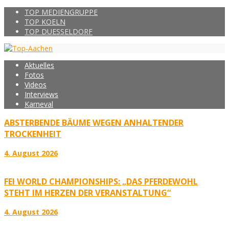
TOP MEDIENGRUPPE
TOP KOELN
TOP DUESSELDORF
Aktuelles
Fotos
Videos
Interviews
Karneval
ABSTERBENDE BÄUME WEGEN ANHALTENDER
TROCKENHEIT
4. August 2026
FEI WORLD CHAMPIONSHIPS: „DAS PFERDEWOHL
STEHT IM HERZEN DER VERANSTALTUNG“
4. August 2026