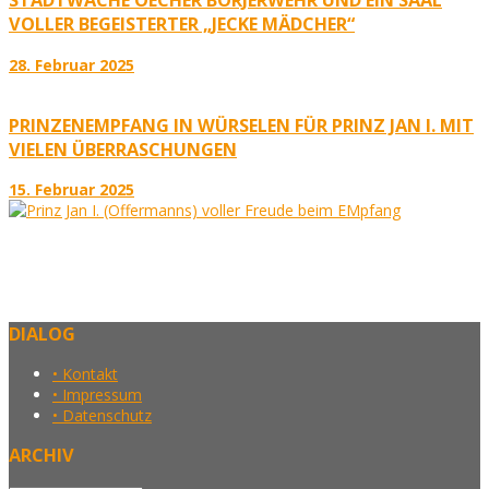
STADTWACHE OECHER BÖRJERWEHR UND EIN SAAL
VOLLER BEGEISTERTER „JECKE MÄDCHER“
28. Februar 2025
PRINZENEMPFANG IN WÜRSELEN FÜR PRINZ JAN I. MIT
VIELEN ÜBERRASCHUNGEN
15. Februar 2025
DIALOG
• Kontakt
• Impressum
• Datenschutz
ARCHIV