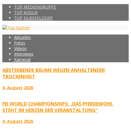
TOP MEDIENGRUPPE
TOP KOELN
TOP DUESSELDORF
Aktuelles
Fotos
Videos
Interviews
Karneval
ABSTERBENDE BÄUME WEGEN ANHALTENDER
TROCKENHEIT
4. August 2026
FEI WORLD CHAMPIONSHIPS: „DAS PFERDEWOHL
STEHT IM HERZEN DER VERANSTALTUNG“
4. August 2026