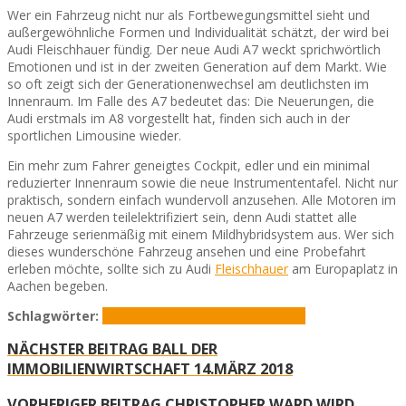
Wer ein Fahrzeug nicht nur als Fortbewegungsmittel sieht und
außergewöhnliche Formen und Individualität schätzt, der wird bei
Audi Fleischhauer fündig. Der neue Audi A7 weckt sprichwörtlich
Emotionen und ist in der zweiten Generation auf dem Markt. Wie
so oft zeigt sich der Generationenwechsel am deutlichsten im
Innenraum. Im Falle des A7 bedeutet das: Die Neuerungen, die
Audi erstmals im A8 vorgestellt hat, finden sich auch in der
sportlichen Limousine wieder.
Ein mehr zum Fahrer geneigtes Cockpit, edler und ein minimal
reduzierter Innenraum sowie die neue Instrumententafel. Nicht nur
praktisch, sondern einfach wundervoll anzusehen. Alle Motoren im
neuen A7 werden teilelektrifiziert sein, denn Audi stattet alle
Fahrzeuge serienmäßig mit einem Mildhybridsystem aus. Wer sich
dieses wunderschöne Fahrzeug ansehen und eine Probefahrt
erleben möchte, sollte sich zu Audi
Fleischhauer
am Europaplatz in
Aachen begeben.
Schlagwörter:
Audi
Audi A7
Autohaus Fleischhauer
NÄCHSTER BEITRAG
BALL DER
IMMOBILIENWIRTSCHAFT 14.MÄRZ 2018
VORHERIGER BEITRAG
CHRISTOPHER WARD WIRD