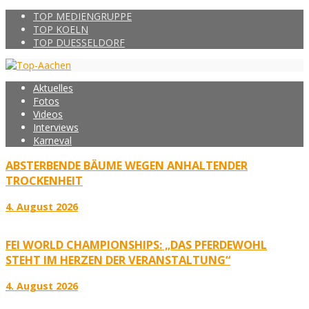
TOP MEDIENGRUPPE
TOP KOELN
TOP DUESSELDORF
Aktuelles
Fotos
Videos
Interviews
Karneval
ABSTERBENDE BÄUME WEGEN ANHALTENDER
TROCKENHEIT
4. August 2026
FEI WORLD CHAMPIONSHIPS: „DAS PFERDEWOHL
STEHT IM HERZEN DER VERANSTALTUNG“
4. August 2026