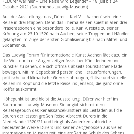
• „Dürer war hier – Eine Reise wird Legende“ – 18. Juli bis 24.
Oktober 2021 (Suermondt-Ludwig-Museum)
Aus der Ausstellungstrias „Dürer – Karl V. – Aachen“ wird eine
Reise in drei Etappen. Denn das Thema Reisen spielt in allen drei
Präsentationen eine besondere Rolle. Karl V. reiste zu seiner
Krönung am 23.10.1520 nach Aachen, seine Truppen und Händler
gelangten im Zuge der ersten Globalisierung bis nach Mittel- und
Südamerika.
Das Ludwig Forum für Internationale Kunst Aachen lädt dazu ein,
die Welt durch die Augen zeitgenössischer Künstlerinnen und
Künstler zu sehen, die sich oftmals abseits touristischer Pfade
bewegen. Mit im Gepäck sind persönliche Herausforderungen,
politische und klimatische Grenzerfahrungen, fiktive und virtuelle
Reisen im Kopf und die letzte Reise ins Jenseits, die ganz ohne
Koffer auskommt.
Höhepunkt ist und bleibt die Ausstellung „Dürer war hier“ im
Suermondt-Ludwig-Museum. Sie begibt sich mit dem
Reisetagebuch des Renaissancekünstlers als Leitfaden auf die
Spuren der letzten großen Reise Albrecht Dürers in die
Niederlande 1520/21 und bringt als Andenken zahlreiche
bedeutende Werke Dürers und seiner Zeitgenossen aus vielen
internationalen Museen mit: eine großartige Schule des Sehens,