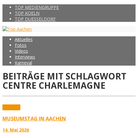
TOP MEDIENGRUPPE
TOP KOELN
TOP DUESSELDORF
Aktuelles
Fotos
Videos
Interviews
Karneval
BEITRÄGE MIT SCHLAGWORT
CENTRE CHARLEMAGNE
Aktuelles
MUSEUMSTAG IN AACHEN
14. Mai 2026