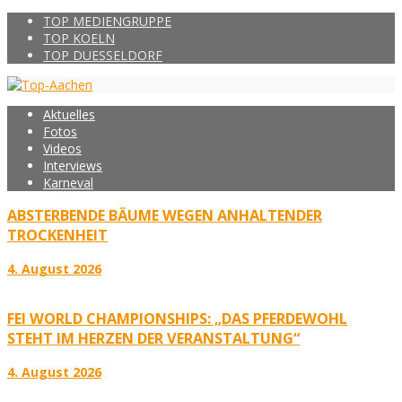
TOP MEDIENGRUPPE
TOP KOELN
TOP DUESSELDORF
Aktuelles
Fotos
Videos
Interviews
Karneval
ABSTERBENDE BÄUME WEGEN ANHALTENDER
TROCKENHEIT
4. August 2026
FEI WORLD CHAMPIONSHIPS: „DAS PFERDEWOHL
STEHT IM HERZEN DER VERANSTALTUNG“
4. August 2026