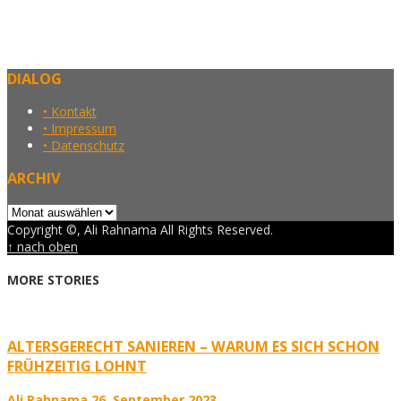
DIALOG
• Kontakt
• Impressum
• Datenschutz
ARCHIV
Archiv
Copyright ©, Ali Rahnama All Rights Reserved.
↑ nach oben
MORE STORIES
ALTERSGERECHT SANIEREN – WARUM ES SICH SCHON
FRÜHZEITIG LOHNT
Ali Rahnama
26. September 2023