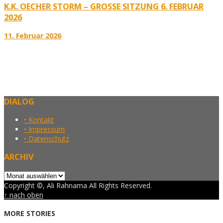
K.K. OECHER STORM – GROSSE SITZUNG 6. FEBRUAR 2
026
11. Februar 2026
DIALOG
• Kontakt
• Impressum
• Datenschutz
ARCHIV
Archiv
Copyright ©, Ali Rahnama All Rights Reserved.
↑ nach oben
MORE STORIES