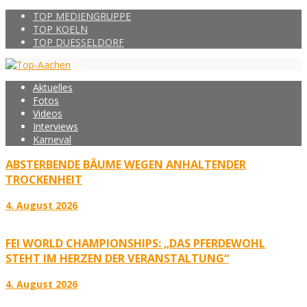
TOP MEDIENGRUPPE
TOP KOELN
TOP DUESSELDORF
Aktuelles
Fotos
Videos
Interviews
Karneval
ABSTERBENDE BÄUME WEGEN ANHALTENDER
TROCKENHEIT
4. August 2026
FEI WORLD CHAMPIONSHIPS: „DAS PFERDEWOHL
STEHT IM HERZEN DER VERANSTALTUNG“
4. August 2026