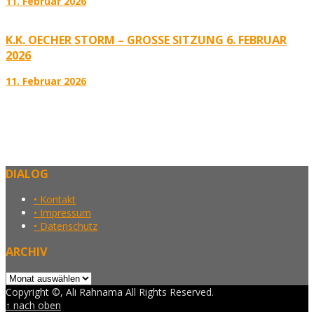
11. Februar 2026
K.K. OECHER STORM – GROSSE SITZUNG 6. FEBRUAR 2
026
11. Februar 2026
DIALOG
• Kontakt
• Impressum
• Datenschutz
ARCHIV
Archiv
Copyright ©, Ali Rahnama All Rights Reserved.
↑ nach oben