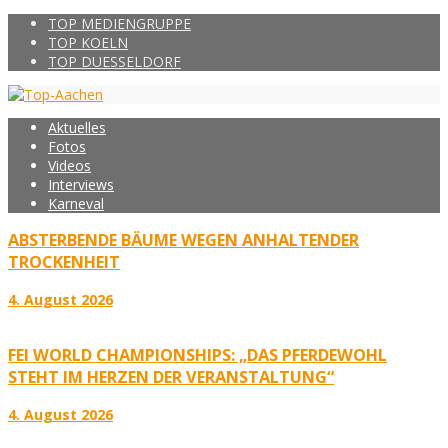
TOP MEDIENGRUPPE
TOP KOELN
TOP DUESSELDORF
Aktuelles
Fotos
Videos
Interviews
Karneval
ABSTERBENDE BÄUME WEGEN ANHALTENDER
TROCKENHEIT
4. August 2026
FEI WORLD CHAMPIONSHIPS: „DAS PFERDEWOHL
STEHT IM HERZEN DER VERANSTALTUNG“
4. August 2026