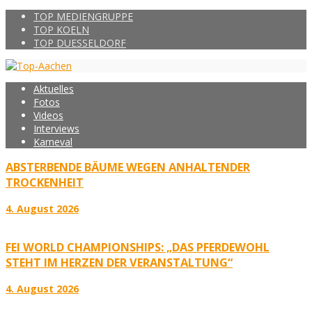
TOP MEDIENGRUPPE
TOP KOELN
TOP DUESSELDORF
Aktuelles
Fotos
Videos
Interviews
Karneval
ABSTERBENDE BÄUME WEGEN ANHALTENDER
TROCKENHEIT
4. August 2026
FEI WORLD CHAMPIONSHIPS: „DAS PFERDEWOHL
STEHT IM HERZEN DER VERANSTALTUNG“
4. August 2026