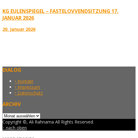
KG EULENSPIEGEL – FASTELOVVENDSITZUNG 17.
JANUAR 2026
20. Januar 2026
DIALOG
• Kontakt
• Impressum
• Datenschutz
ARCHIV
Archiv
Copyright ©, Ali Rahnama All Rights Reserved.
↑ nach oben