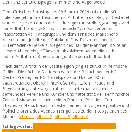
Der Tanz der Eulenspiegel ist immer eine Augenweide
Den närrischen Samstag des 09.Februar 2019 nutzte die KG
Eulenspiegel für ihre Besuche und Auftritte in der Region. Gestartet
wurde die jecke Tour in der Städteregion. In Stolberg-Breinig stand
der Auftritt bei der „KG Teuflische Jecke“ an. Bei der ersten
Präsentation der Tanzgruppe und dem Tanz des Mariechens
klatschte und jubelte das Publikum. Das Tanzmariechen der
„Eulen“ Wiebke Beckers -Siegerin des Ball der Marichen- sollte an
diesem Abend einige Tänze zu absolvieren haben, die sie bei
jedem Auftritt mit Begeisterung und Leidenschaft darbot.
Nach dem Auftritt in der Städteregion ging es zurück in heimische
Gefilde. Die nächste Stationen waren der Besuch bei der KG
Oecher Prente, der KG Bröselspetze und bei der KG in
Vaalserquartier. Überall hinterließen die „Eulen“ Freude und
Begeisterung. Unterwegs traf und kreuzte man zahlreiche
befreundete Vereine und Künstler und hatte trotz der Termindichte
Zeit und Muße über einen kleinen Plausch. Präsident Cornel
Thevies zeigte sich auch in bester Laune und zog eine positive und
fröhliche Bilanz des Abends. Hier geht es zu den Fotogalerien des
Abends:
Album 1
Album 2
Album 3
Album 4
Schlagwörter:
KG Bröselspetze
KG Eulenspiegel
KG Oecher
Prente
KG Vaalserquartier
Teuflische Jecke