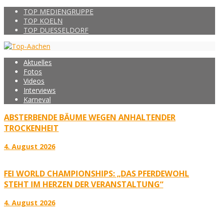
TOP MEDIENGRUPPE
TOP KOELN
TOP DUESSELDORF
Aktuelles
Fotos
Videos
Interviews
Karneval
ABSTERBENDE BÄUME WEGEN ANHALTENDER
TROCKENHEIT
4. August 2026
FEI WORLD CHAMPIONSHIPS: „DAS PFERDEWOHL
STEHT IM HERZEN DER VERANSTALTUNG“
4. August 2026