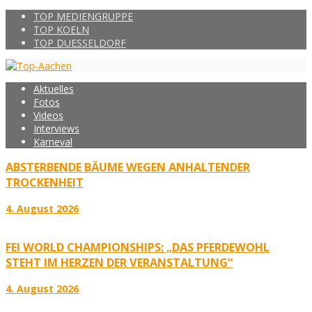
TOP MEDIENGRUPPE
TOP KOELN
TOP DUESSELDORF
Aktuelles
Fotos
Videos
Interviews
Karneval
ABSTERBENDE BÄUME WEGEN ANHALTENDER
TROCKENHEIT
4. August 2026
FEI WORLD CHAMPIONSHIPS: „DAS PFERDEWOHL
STEHT IM HERZEN DER VERANSTALTUNG“
4. August 2026