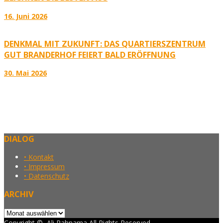
16. Juni 2026
DENKMAL MIT ZUKUNFT: DAS QUARTIERSZENTRUM
GUT BRANDERHOF FEIERT BALD ERÖFFNUNG
30. Mai 2026
DIALOG
• Kontakt
• Impressum
• Datenschutz
ARCHIV
Archiv
Copyright ©, Ali Rahnama All Rights Reserved.