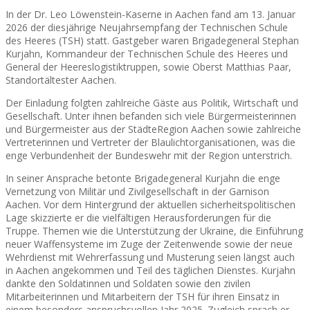
In der Dr. Leo Löwenstein-Kaserne in Aachen fand am 13. Januar
2026 der diesjährige Neujahrsempfang der Technischen Schule
des Heeres (TSH) statt. Gastgeber waren Brigadegeneral Stephan
Kurjahn, Kommandeur der Technischen Schule des Heeres und
General der Heereslogistiktruppen, sowie Oberst Matthias Paar,
Standortältester Aachen.
Der Einladung folgten zahlreiche Gäste aus Politik, Wirtschaft und
Gesellschaft. Unter ihnen befanden sich viele Bürgermeisterinnen
und Bürgermeister aus der StädteRegion Aachen sowie zahlreiche
Vertreterinnen und Vertreter der Blaulichtorganisationen, was die
enge Verbundenheit der Bundeswehr mit der Region unterstrich.
In seiner Ansprache betonte Brigadegeneral Kurjahn die enge
Vernetzung von Militär und Zivilgesellschaft in der Garnison
Aachen. Vor dem Hintergrund der aktuellen sicherheitspolitischen
Lage skizzierte er die vielfältigen Herausforderungen für die
Truppe. Themen wie die Unterstützung der Ukraine, die Einführung
neuer Waffensysteme im Zuge der Zeitenwende sowie der neue
Wehrdienst mit Wehrerfassung und Musterung seien längst auch
in Aachen angekommen und Teil des täglichen Dienstes. Kurjahn
dankte den Soldatinnen und Soldaten sowie den zivilen
Mitarbeiterinnen und Mitarbeitern der TSH für ihren Einsatz in
einem besonders anspruchsvollen Jahr 2025. Zugleich sprach er