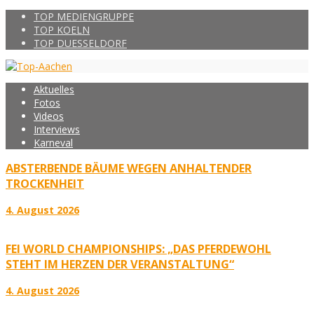
TOP MEDIENGRUPPE
TOP KOELN
TOP DUESSELDORF
Aktuelles
Fotos
Videos
Interviews
Karneval
ABSTERBENDE BÄUME WEGEN ANHALTENDER
TROCKENHEIT
4. August 2026
FEI WORLD CHAMPIONSHIPS: „DAS PFERDEWOHL
STEHT IM HERZEN DER VERANSTALTUNG“
4. August 2026