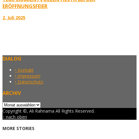
ERÖFFNUNGSFEIER
2. Juli 2025
DIALOG
• Kontakt
• Impressum
• Datenschutz
ARCHIV
Archiv
Copyright ©, Ali Rahnama All Rights Reserved.
↑ nach oben
MORE STORIES