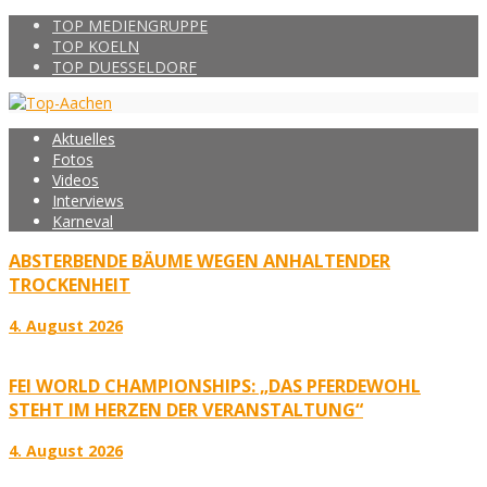
TOP MEDIENGRUPPE
TOP KOELN
TOP DUESSELDORF
Aktuelles
Fotos
Videos
Interviews
Karneval
ABSTERBENDE BÄUME WEGEN ANHALTENDER
TROCKENHEIT
4. August 2026
FEI WORLD CHAMPIONSHIPS: „DAS PFERDEWOHL
STEHT IM HERZEN DER VERANSTALTUNG“
4. August 2026