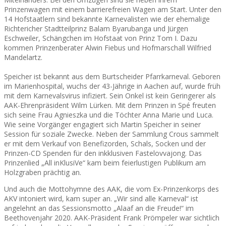
Prinzenwagen mit einem barrierefreien Wagen am Start. Unter den
14 Hofstaatlern sind bekannte Karnevalisten wie der ehemalige
Richtericher Stadtteilprinz Balam Byarubanga und Jürgen
Eschweiler, Schängchen im Hofstaat von Prinz Tom I. Dazu
kommen Prinzenberater Alwin Fiebus und Hofmarschall Wilfried
Mandelartz.
Speicher ist bekannt aus dem Burtscheider Pfarrkarneval. Geboren
im Marienhospital, wuchs der 43-Jährige in Aachen auf, wurde früh
mit dem Karnevalsvirus infiziert. Sein Onkel ist kein Geringerer als
AAK-Ehrenpräsident Wilm Lürken. Mit dem Prinzen in Spé freuten
sich seine Frau Agnieszka und die Töchter Anna Marie und Luca.
Wie seine Vorgänger engagiert sich Martin Speicher in seiner
Session für soziale Zwecke. Neben der Sammlung Crous sammelt
er mit dem Verkauf von Benefizorden, Schals, Socken und der
Prinzen-CD Spenden für den inkklusiven Fastelovvajong. Das
Prinzenlied „All inKlusiVe“ kam beim feierlustigen Publikum am
Holzgraben prächtig an.
Und auch die Mottohymne des AAK, die vom Ex-Prinzenkorps des
AKV intoniert wird, kam super an. „Wir sind alle Karneval“ ist
angelehnt an das Sessionsmotto „Alaaf an die Freude!“ im
Beethovenjahr 2020. AAK-Präsident Frank Prömpeler war sichtlich