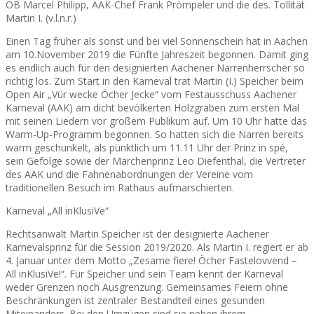
OB Marcel Philipp, AAK-Chef Frank Prömpeler und die des. Tollität
Martin I. (v.l.n.r.)
Einen Tag früher als sonst und bei viel Sonnenschein hat in Aachen
am 10.November 2019 die Fünfte Jahreszeit begonnen. Damit ging
es endlich auch für den designierten Aachener Narrenherrscher so
richtig los. Zum Start in den Karneval trat Martin (I.) Speicher beim
Open Air „Vür wecke Öcher Jecke“ vom Festausschuss Aachener
Karneval (AAK) am dicht bevölkerten Holzgraben zum ersten Mal
mit seinen Liedern vor großem Publikum auf. Um 10 Uhr hatte das
Warm-Up-Programm begonnen. So hatten sich die Narren bereits
warm geschunkelt, als pünktlich um 11.11 Uhr der Prinz in spé,
sein Gefolge sowie der Märchenprinz Leo Diefenthal, die Vertreter
des AAK und die Fahnenabordnungen der Vereine vom
traditionellen Besuch im Rathaus aufmarschierten.
Karneval „All inKlusiVe“
Rechtsanwalt Martin Speicher ist der designierte Aachener
Karnevalsprinz für die Session 2019/2020. Als Martin I. regiert er ab
4. Januar unter dem Motto „Zesame fiere! Öcher Fastelovvend –
All inKlusiVe!“. Für Speicher und sein Team kennt der Karneval
weder Grenzen noch Ausgrenzung. Gemeinsames Feiern ohne
Beschränkungen ist zentraler Bestandteil eines gesunden
Miteinanders. Bei den Umzügen sind sie neben ihrem