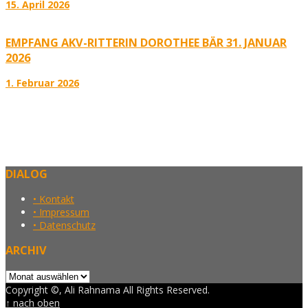
15. April 2026
EMPFANG AKV-RITTERIN DOROTHEE BÄR 31. JANUAR
2026
1. Februar 2026
DIALOG
• Kontakt
• Impressum
• Datenschutz
ARCHIV
Archiv
Copyright ©, Ali Rahnama All Rights Reserved.
↑ nach oben