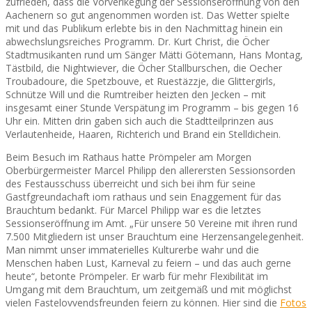
zufrieden, dass die Vorverlkegung der Sessionseröffnung von den
Aachenern so gut angenommen worden ist. Das Wetter spielte
mit und das Publikum erlebte bis in den Nachmittag hinein ein
abwechslungsreiches Programm. Dr. Kurt Christ, die Öcher
Stadtmusikanten rund um Sänger Mätti Götemann, Hans Montag,
Tästbild, die Nightwiever, die Öcher Stallburschen, die Oecher
Troubadoure, die Spetzbouve, et Ruestäzzje, die Glittergirls,
Schnütze Will und die Rumtreiber heizten den Jecken – mit
insgesamt einer Stunde Verspätung im Programm – bis gegen 16
Uhr ein. Mitten drin gaben sich auch die Stadtteilprinzen aus
Verlautenheide, Haaren, Richterich und Brand ein Stelldichein.
Beim Besuch im Rathaus hatte Prömpeler am Morgen
Oberbürgermeister Marcel Philipp den allerersten Sessionsorden
des Festausschuss überreicht und sich bei ihm für seine
Gastfgreundachaft iom rathaus und sein Enaggement für das
Brauchtum bedankt. Für Marcel Philipp war es die letztes
Sessionseröffnung im Amt. „Für unsere 50 Vereine mit ihren rund
7.500 Mitgliedern ist unser Brauchtum eine Herzensangelegenheit.
Man nimmt unser immaterielles Kulturerbe wahr und die
Menschen haben Lust, Karneval zu feiern – und das auch gerne
heute“, betonte Prömpeler. Er warb für mehr Flexibilität im
Umgang mit dem Brauchtum, um zeitgemäß und mit möglichst
vielen Fastelovvendsfreunden feiern zu können. Hier sind die
Fotos