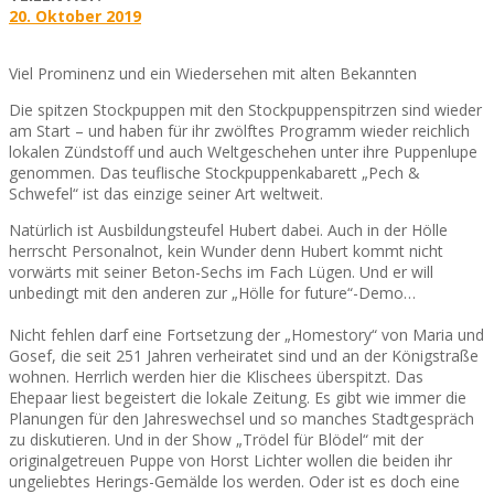
20. Oktober 2019
Viel Prominenz und ein Wiedersehen mit alten Bekannten
Die spitzen Stockpuppen mit den Stockpuppenspitrzen sind wieder
am Start – und haben für ihr zwölftes Programm wieder reichlich
lokalen Zündstoff und auch Weltgeschehen unter ihre Puppenlupe
genommen. Das teuflische Stockpuppenkabarett „Pech &
Schwefel“ ist das einzige seiner Art weltweit.
Natürlich ist Ausbildungsteufel Hubert dabei. Auch in der Hölle
herrscht Personalnot, kein Wunder denn Hubert kommt nicht
vorwärts mit seiner Beton-Sechs im Fach Lügen. Und er will
unbedingt mit den anderen zur „Hölle for future“-Demo…
Nicht fehlen darf eine Fortsetzung der „Homestory“ von Maria und
Gosef, die seit 251 Jahren verheiratet sind und an der Königstraße
wohnen. Herrlich werden hier die Klischees überspitzt. Das
Ehepaar liest begeistert die lokale Zeitung. Es gibt wie immer die
Planungen für den Jahreswechsel und so manches Stadtgespräch
zu diskutieren. Und in der Show „Trödel für Blödel“ mit der
originalgetreuen Puppe von Horst Lichter wollen die beiden ihr
ungeliebtes Herings-Gemälde los werden. Oder ist es doch eine