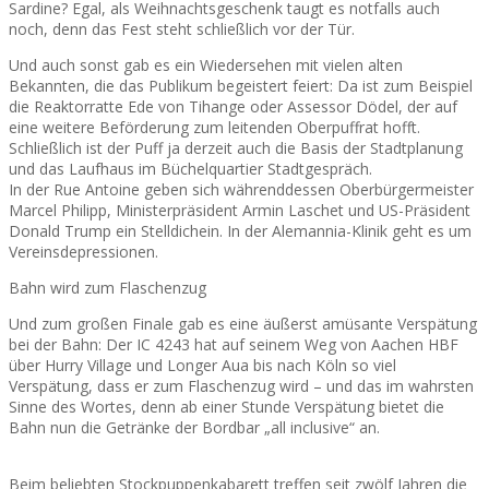
Sardine? Egal, als Weihnachtsgeschenk taugt es notfalls auch
noch, denn das Fest steht schließlich vor der Tür.
Und auch sonst gab es ein Wiedersehen mit vielen alten
Bekannten, die das Publikum begeistert feiert: Da ist zum Beispiel
die Reaktorratte Ede von Tihange oder Assessor Dödel, der auf
eine weitere Beförderung zum leitenden Oberpuffrat hofft.
Schließlich ist der Puff ja derzeit auch die Basis der Stadtplanung
und das Laufhaus im Büchelquartier Stadtgespräch.
In der Rue Antoine geben sich währenddessen Oberbürgermeister
Marcel Philipp, Ministerpräsident Armin Laschet und US-Präsident
Donald Trump ein Stelldichein. In der Alemannia-Klinik geht es um
Vereinsdepressionen.
Bahn wird zum Flaschenzug
Und zum großen Finale gab es eine äußerst amüsante Verspätung
bei der Bahn: Der IC 4243 hat auf seinem Weg von Aachen HBF
über Hurry Village und Longer Aua bis nach Köln so viel
Verspätung, dass er zum Flaschenzug wird – und das im wahrsten
Sinne des Wortes, denn ab einer Stunde Verspätung bietet die
Bahn nun die Getränke der Bordbar „all inclusive“ an.
Beim beliebten Stockpuppenkabarett treffen seit zwölf Jahren die