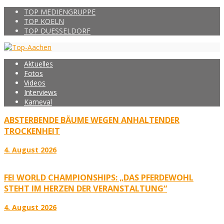
TOP MEDIENGRUPPE
TOP KOELN
TOP DUESSELDORF
Aktuelles
Fotos
Videos
Interviews
Karneval
ABSTERBENDE BÄUME WEGEN ANHALTENDER
TROCKENHEIT
4. August 2026
FEI WORLD CHAMPIONSHIPS: „DAS PFERDEWOHL
STEHT IM HERZEN DER VERANSTALTUNG“
4. August 2026