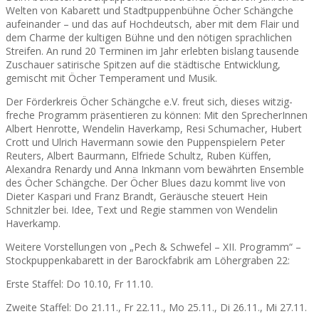
Welten von Kabarett und Stadtpuppenbühne Öcher Schängche
aufeinander – und das auf Hochdeutsch, aber mit dem Flair und
dem Charme der kultigen Bühne und den nötigen sprachlichen
Streifen. An rund 20 Terminen im Jahr erlebten bislang tausende
Zuschauer satirische Spitzen auf die städtische Entwicklung,
gemischt mit Öcher Temperament und Musik.
Der Förderkreis Öcher Schängche e.V. freut sich, dieses witzig-
freche Programm präsentieren zu können: Mit den SprecherInnen
Albert Henrotte, Wendelin Haverkamp, Resi Schumacher, Hubert
Crott und Ulrich Havermann sowie den Puppenspielern Peter
Reuters, Albert Baurmann, Elfriede Schultz, Ruben Küffen,
Alexandra Renardy und Anna Inkmann vom bewährten Ensemble
des Öcher Schängche. Der Öcher Blues dazu kommt live von
Dieter Kaspari und Franz Brandt, Geräusche steuert Hein
Schnitzler bei. Idee, Text und Regie stammen von Wendelin
Haverkamp.
Weitere Vorstellungen von „Pech & Schwefel – XII. Programm“ –
Stockpuppenkabarett in der Barockfabrik am Löhergraben 22:
Erste Staffel: Do 10.10, Fr 11.10.
Zweite Staffel: Do 21.11., Fr 22.11., Mo 25.11., Di 26.11., Mi 27.11.