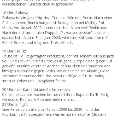
verschiedenen Kunststücken ausprobieren.
18 Uhr: Bokoya
Bokoya ist ein Jazz-/Hip-Hop-Trio aus Köln und Berlin. Nach einer
Reihe von Veröffentlichungen ist Bokoya nun bei Melting Pot
Music, wo sie seit 2022 ununterbrochen Alben veröffentlichen.
Nach der instrumentalen Doppel-LP „Hausensession“ erscheint
das nächste Album Ende Juni 2023, wird eine Kollaboration mit
Gianni Brezzo und trägt den Titel „Minari“.
19 Uhr: FloFilz
Heute ist FloFilz gefragter Produzent, der mit seinem Mix aus Jazz,
Soul und Lofi-influenced Grooves in ganz Europa einen guten Ruf
genießt. Kürzlich kehrte er Aachen den Rücken und tauschte den
hiesigen Wohnsitz gegen Berlin, wo er sein neues Album „Close
Distance“ herausbrachte, das bereits Erfolge auf BBC Radio,
InterFM Tokyo und Okayplayer feierte.
20 Uhr: Leo Kaminski und Carlashnikova
Carlashnikova aus Aachen kombiniert ihren Rap mit D’n’B, Early
Hardcore, Bedroom Pop und vielem mehr.
21 Uhr: B-Tight
Eine Reise durch alle Livehits von 2000 bis 2020 – und das
Publikum darf mitbestimmen, was es hören möchte. Mit dem