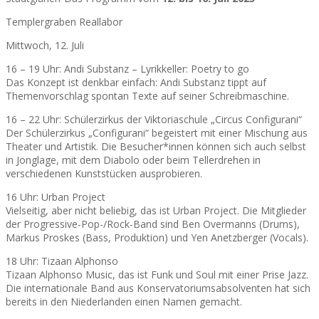
Templergraben Reallabor
Mittwoch, 12. Juli
16 – 19 Uhr: Andi Substanz – Lyrikkeller: Poetry to go
Das Konzept ist denkbar einfach: Andi Substanz tippt auf
Themenvorschlag spontan Texte auf seiner Schreibmaschine.
16 – 22 Uhr: Schülerzirkus der Viktoriaschule „Circus Configurani“
Der Schülerzirkus „Configurani“ begeistert mit einer Mischung aus
Theater und Artistik. Die Besucher*innen können sich auch selbst
in Jonglage, mit dem Diabolo oder beim Tellerdrehen in
verschiedenen Kunststücken ausprobieren.
16 Uhr: Urban Project
Vielseitig, aber nicht beliebig, das ist Urban Project. Die Mitglieder
der Progressive-Pop-/Rock-Band sind Ben Overmanns (Drums),
Markus Proskes (Bass, Produktion) und Yen Anetzberger (Vocals).
18 Uhr: Tizaan Alphonso
Tizaan Alphonso Music, das ist Funk und Soul mit einer Prise Jazz.
Die internationale Band aus Konservatoriumsabsolventen hat sich
bereits in den Niederlanden einen Namen gemacht.