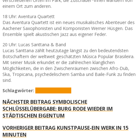
verschiedenen Orten im Park; die Zuschauer*innen wandern von
einem Ort zum anderen.
18 Uhr: Aventura Quartett
Das Aventura Quartett ist ein neues musikalisches Abenteuer des
Aachener Saxophonisten und Komponisten Werner Hüsgen. Das
Ensemble spielt akustischen Jazz aus eigener Feder.
20 Uhr: Lucas Santtana & Band
Lucas Santtana zählt heutzutage längst zu den bedeutendsten
Botschaftern der weltweit geschätzten Música Popular Brasileira.
Mit seiner Musik erkundet er die zahlreichen klanglichen
Möglichkeiten, die in den Zwischenräumen zwischen Afro-Dub,
Ska, Tropicana, psychedelischem Samba und Baile-Funk zu finden
sind.
Schlagwörter:
Kultur
Stadtglühen
NÄCHSTER BEITRAG
SYMBOLISCHE
SCHLÜSSELÜBERGABE: BURG RODE WIEDER IM
STÄDTISCHEN EIGENTUM
VORHERIGER BEITRAG
KUNSTPAUSE-EIN WERK IN 15
MINUTEN