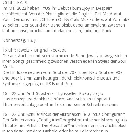
20 Uhr: FYUS
Im Mai 2022 haben FYUS ihr Debütalbum „Joy In Despair“
veröffentlicht. Von der Platte gibt es die Singles „Tell Me About
Your Demons“ und „Children Of Nyx“ als Musikvideos auf YouTube
zu sehen. Der Sound der Band bleibt dabei ambivalent: zwischen
laut und leise, brachial und melancholisch, Indie und Punk.
Donnerstag, 13. Juli
16 Uhr: Jewelz – Original Neo-Soul
Die aus Aachen und Köln stammende Band Jewelz bewegt sich in
ihren Songs geschmeidig zwischen verschiedenen Styles der Soul-
Musik.
Die Einflüsse reichen vom Soul der 70er über Neo-Soul der 90er
und 00er bis hin zum heutigen, durch elektronische Beats und
Synthesizer geprägten R&B und Pop.
16 – 22 Uhr: Andi Substanz – Lyrikkeller: Poetry to go
Das Konzept ist denkbar einfach: Andi Substanz tippt auf
Themenvorschlag spontan Texte auf seiner Schreibmaschine.
16 – 22 Uhr: Schülerzirkus der Viktoriaschule „Circus Configurani“
Der Schülerzirkus „Configurani“ begeistert mit einer Mischung aus
Theater und Artistik. Die Besucher*innen können sich auch selbst
in Jonglage, mit dem Diabolo oder beim Tellerdrehen in