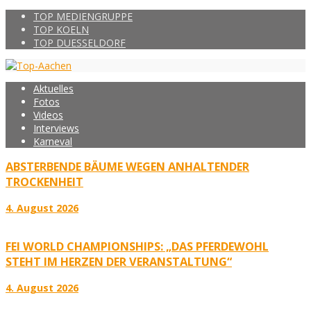
TOP MEDIENGRUPPE
TOP KOELN
TOP DUESSELDORF
Aktuelles
Fotos
Videos
Interviews
Karneval
ABSTERBENDE BÄUME WEGEN ANHALTENDER
TROCKENHEIT
4. August 2026
FEI WORLD CHAMPIONSHIPS: „DAS PFERDEWOHL
STEHT IM HERZEN DER VERANSTALTUNG“
4. August 2026