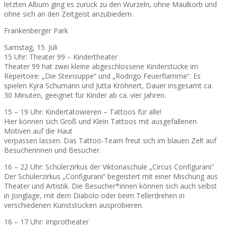
letzten Album ging es zurück zu den Wurzeln, ohne Maulkorb und
ohne sich an den Zeitgeist anzubiedern.
Frankenberger Park
Samstag, 15. Juli
15 Uhr: Theater 99 – Kindertheater
Theater 99 hat zwei kleine abgeschlossene Kinderstücke im
Repertoire: „Die Steinsuppe“ und „Rodrigo Feuerflamme“. Es
spielen Kyra Schumann und Jutta Kröhnert, Dauer insgesamt ca.
30 Minuten, geeignet für Kinder ab ca. vier Jahren.
15 – 19 Uhr: Kindertätowieren – Tattoos für alle!
Hier können sich Groß und Klein Tattoos mit ausgefallenen
Motiven auf die Haut
verpassen lassen. Das Tattoo-Team freut sich im blauen Zelt auf
Besucherinnen und Besucher.
16 – 22 Uhr: Schülerzirkus der Viktoriaschule „Circus Configurani“
Der Schülerzirkus „Configurani“ begeistert mit einer Mischung aus
Theater und Artistik. Die Besucher*innen können sich auch selbst
in Jonglage, mit dem Diabolo oder beim Tellerdrehen in
verschiedenen Kunststücken ausprobieren.
16 – 17 Uhr: Improtheater